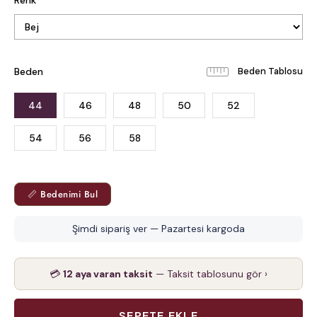
Beden
Beden Tablosu
44
46
48
50
52
54
56
58
📏 Bedenimi Bul
Şimdi sipariş ver — Pazartesi kargoda
💳
12 aya varan taksit
— Taksit tablosunu gör ›