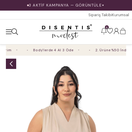
3 AKTİF KAMPANYA — GÖRÜNTÜLE
▼
Sipariş Takibi
Kurumsal
6
rim
Body'lerde 4 Al 3 Öde
2. Ürüne %50 İndirim