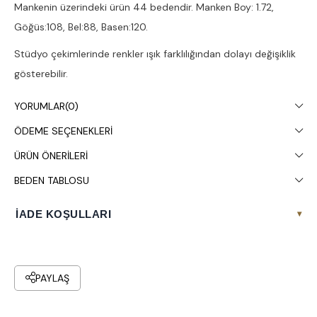
Mankenin üzerindeki ürün 44 bedendir. Manken Boy: 1.72,
Göğüs:108, Bel:88, Basen:120.
Stüdyo çekimlerinde renkler ışık farklılığından dolayı değişiklik
gösterebilir.
Çamaşır makinesinde 30° yıkanması tavsiye edilir.
YORUMLAR
(0)
ÖDEME SEÇENEKLERI
ÜRÜN ÖNERILERI
BEDEN TABLOSU
İADE KOŞULLARI
▾
PAYLAŞ