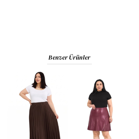
ile kolay giyim ve kusursuz bir görünüm sunar.
İşlevsel Cepler:
Tasarımın iki tarafında pratik yan
cepler, arka kısmında iki adet yama cep (torba cep)
detayı bulunarak kullanım kolaylığı en üst seviyeye
çıkarılmıştır.
Benzer Ürünler
Kesim:
Vücut hatlarını germeyen, bacak boyunu
dengeli gösteren rahat kesim.
Kumaş ve Beden Bilgisi
Kumaş İçeriği:
%100 pamuktan üretilmiştir. Dayanıklı
ve nefes alabilen yapı.
Görseldeki Ürün Bedeni:
44
Manken Ölçüleri:
Boy:
1.73 cm