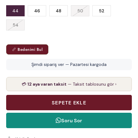
44
46
48
50
52
54
📏 Bedenimi Bul
Şimdi sipariş ver — Pazartesi kargoda
💳
12 aya varan taksit
— Taksit tablosunu gör ›
Soru Sor