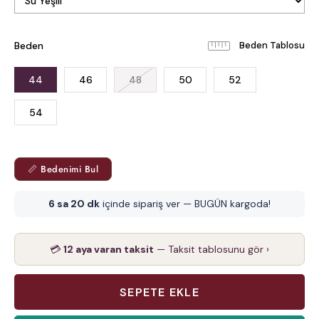
Beden
Beden Tablosu
44
46
48
50
52
54
📏 Bedenimi Bul
6 sa 20 dk
içinde sipariş ver — BUGÜN kargoda!
💳
12 aya varan taksit
— Taksit tablosunu gör ›