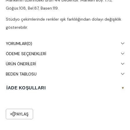
Mankenin üzerindeki ürün 44 bedendir. Manken Boy: 1.73,
Göğüs:108, Bel:87, Basen:119.
Stüdyo çekimlerinde renkler ışık farklılığından dolayı değişiklik
gösterebilir.
Çamaşır makinesinde 30° yıkanması tavsiye edilir.
YORUMLAR
(0)
ÖDEME SEÇENEKLERI
ÜRÜN ÖNERILERI
BEDEN TABLOSU
İADE KOŞULLARI
▾
PAYLAŞ