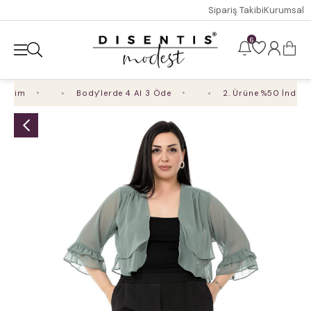
Sipariş Takibi
Kurumsal
6
irim
Body'lerde 4 Al 3 Öde
2. Ürüne %50 İndirim