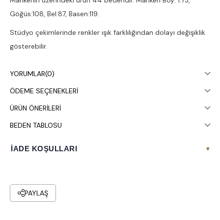
Mankenin üzerindeki ürün 44 bedendir. Manken Boy: 1.73,
Göğüs:108, Bel:87, Basen:119.
Stüdyo çekimlerinde renkler ışık farklılığından dolayı değişiklik
gösterebilir.
Çamaşır makinesinde 30° yıkanması tavsiye edilir.
YORUMLAR
(0)
ÖDEME SEÇENEKLERI
ÜRÜN ÖNERILERI
BEDEN TABLOSU
İADE KOŞULLARI
▾
PAYLAŞ