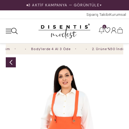
3 AKTİF KAMPANYA — GÖRÜNTÜLE
▼
Sipariş Takibi
Kurumsal
6
rim
Body'lerde 4 Al 3 Öde
2. Ürüne %50 İndirim