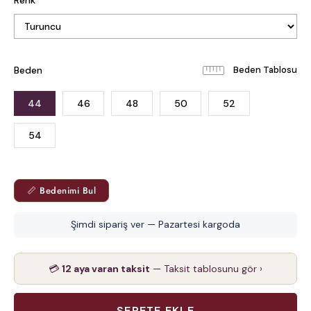
Renk
Beden
Beden Tablosu
44
46
48
50
52
54
📏 Bedenimi Bul
Şimdi sipariş ver — Pazartesi kargoda
💳
12 aya varan taksit
— Taksit tablosunu gör ›