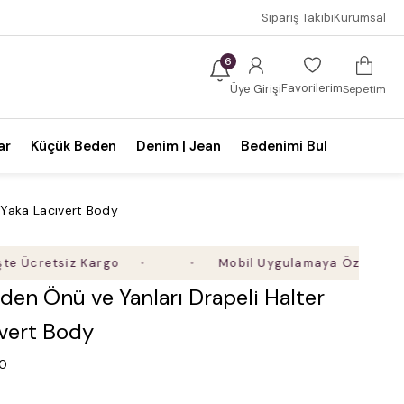
Sipariş Takibi
Kurumsal
6
Favorilerim
Üye Girişi
Sepetim
ar
Küçük Beden
Denim | Jean
Bedenimi Bul
 Yaka Lacivert Body
etsiz Kargo
Mobil Uygulamaya Özel Ek %5 İndir
en Önü ve Yanları Drapeli Halter
ivert Body
.0