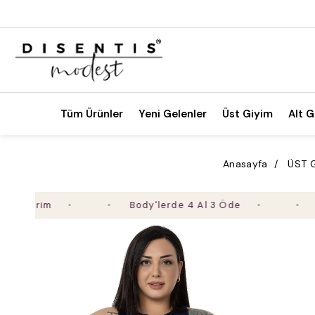
Tüm Ürünler
Yeni Gelenler
Üst Giyim
Alt G
Anasayfa
ÜST 
Body'lerde 4 Al 3 Öde
2. Ürü