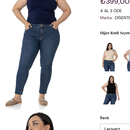
₺399,00
4 AL 3 ÖDE
Marka
:
DISENT
Diğer Renk Seçen
Renk