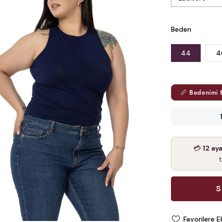
Beden
44
4
📏 Bedenimi 
💳
12 ay
Favorilere E