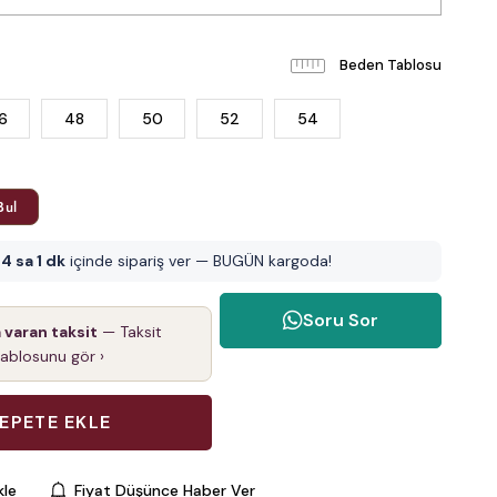
Beden Tablosu
6
48
50
52
54
Bul
14 sa 1 dk
içinde sipariş ver — BUGÜN kargoda!
Soru Sor
a varan taksit
— Taksit
tablosunu gör ›
kle
Fiyat Düşünce Haber Ver