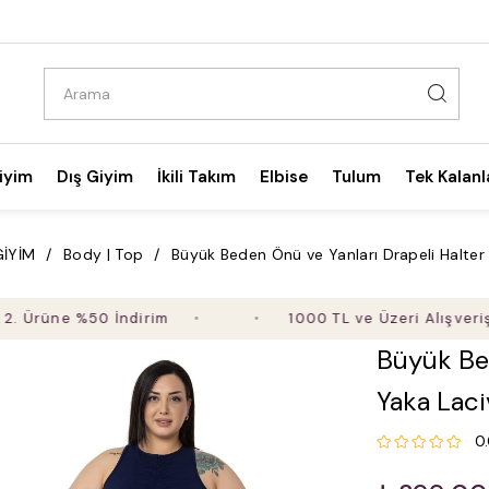
iyim
Dış Giyim
İkili Takım
Elbise
Tulum
Tek Kalanl
GİYİM
Body | Top
Büyük Beden Önü ve Yanları Drapeli Halter
ne %50 İndirim
1000 TL ve Üzeri Alışverişte Ücr
Büyük Bed
Yaka Lac
0