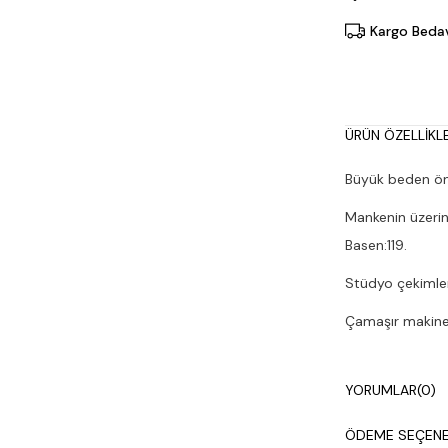
Kargo Beda
ÜRÜN ÖZELLIKLE
Büyük beden önü
Mankenin üzerin
Basen:119.
Stüdyo çekimleri
Çamaşır makines
YORUMLAR
(0)
ÖDEME SEÇENE