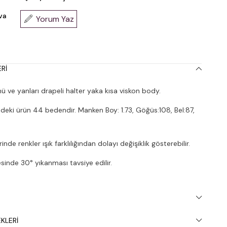
va
Yorum Yaz
RI
 ve yanları drapeli halter yaka kısa viskon body.
deki ürün 44 bedendir. Manken Boy: 1.73, Göğüs:108, Bel:87,
nde renkler ışık farklılığından dolayı değişiklik gösterebilir.
inde 30° yıkanması tavsiye edilir.
KLERI