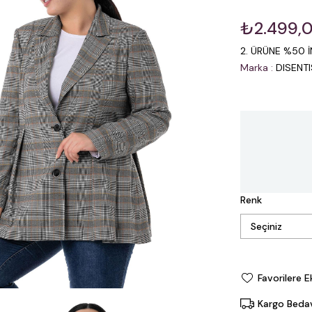
₺2.499,
2. ÜRÜNE %50 İ
Marka
:
DISENT
Renk
Favorilere E
Kargo Beda