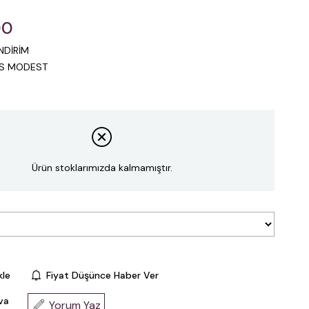
00
NDİRİM
IS MODEST
Ürün stoklarımızda kalmamıştır.
kle
Fiyat Düşünce Haber Ver
va
Yorum Yaz