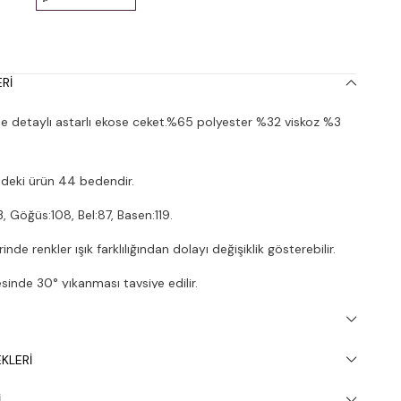
RI
e detaylı astarlı ekose ceket.%65 polyester %32 viskoz %3
deki ürün 44 bedendir.
, Göğüs:108, Bel:87, Basen:119.
nde renkler ışık farklılığından dolayı değişiklik gösterebilir.
inde 30° yıkanması tavsiye edilir.
KLERI
I