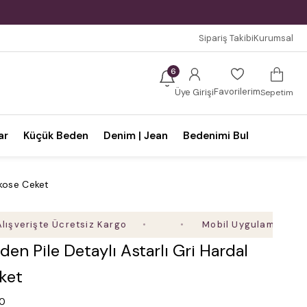
Sipariş Takibi
Kurumsal
6
Favorilerim
Üye Girişi
Sepetim
ar
Küçük Beden
Denim | Jean
Bedenimi Bul
Ekose Ceket
işte Ücretsiz Kargo
Mobil Uygulamaya Özel Ek 
en Pile Detaylı Astarlı Gri Hardal
ket
.0