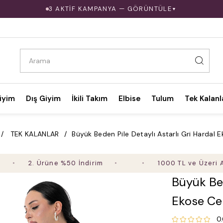
3 AKTİF KAMPANYA — GÖRÜNTÜLE
▼
iyim
Dış Giyim
İkili Takım
Elbise
Tulum
Tek Kalanl
TEK KALANLAR
Büyük Beden Pile Detaylı Astarlı Gri Hardal 
2. Ürüne %50 İndirim
1000 TL ve Üzeri Alışver
Büyük Bed
Ekose Ce
0