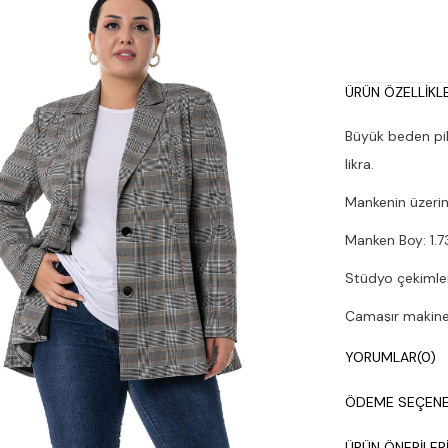
ÜRÜN ÖZELLIKLE
Büyük beden pil
likra.
Mankenin üzerin
Manken Boy: 1.73
Stüdyo çekimleri
Çamaşır makines
YORUMLAR
(0)
ÖDEME SEÇENE
ÜRÜN ÖNERILER