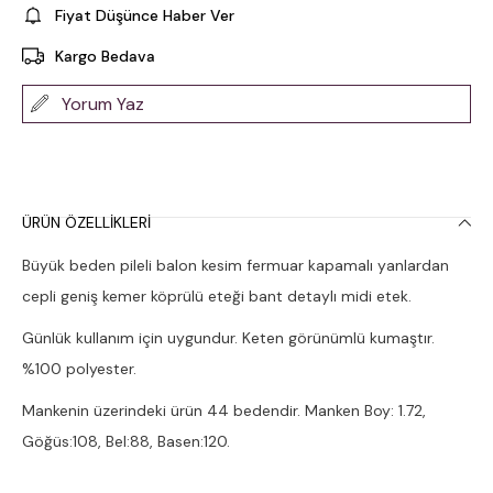
Fiyat Düşünce Haber Ver
Kargo Bedava
Yorum Yaz
ÜRÜN ÖZELLIKLERI
Büyük beden pileli balon kesim fermuar kapamalı yanlardan
cepli geniş kemer köprülü eteği bant detaylı midi etek.
Günlük kullanım için uygundur. Keten görünümlü kumaştır.
%100 polyester.
Mankenin üzerindeki ürün 44 bedendir. Manken Boy: 1.72,
Göğüs:108, Bel:88, Basen:120.
Stüdyo çekimlerinde renkler ışık farklılığından dolayı değişiklik