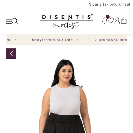
Sipariş Takibi
Kurumsal
6
rim
Body'lerde 4 Al 3 Öde
2. Ürüne %50 İndirim