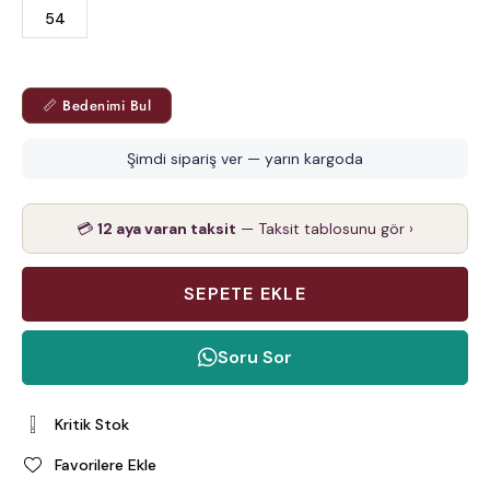
54
📏 Bedenimi Bul
Şimdi sipariş ver — yarın kargoda
💳
12 aya varan taksit
— Taksit tablosunu gör ›
Soru Sor
Kritik Stok
Favorilere Ekle