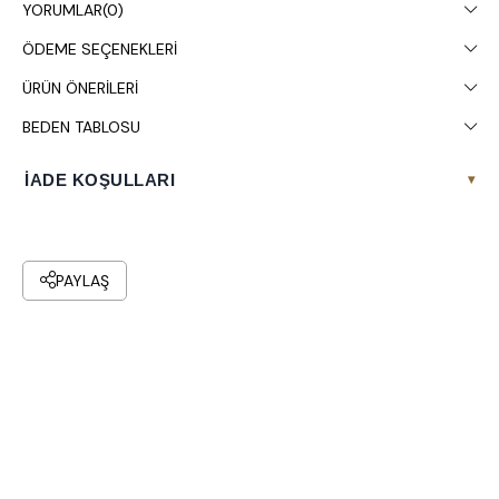
YORUMLAR
(0)
gösterebilir.
ÖDEME SEÇENEKLERI
Çamaşır makinesinde 30° yıkanması tavsiye edilir.
ÜRÜN ÖNERILERI
BEDEN TABLOSU
İADE KOŞULLARI
▾
PAYLAŞ