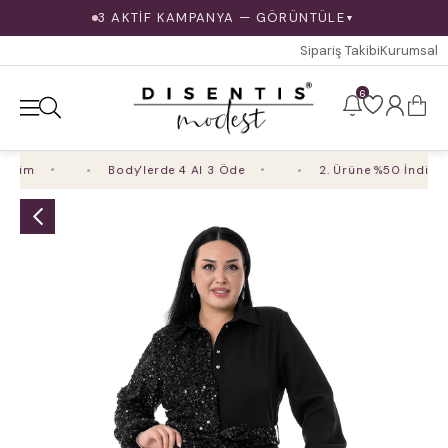
3 AKTİF KAMPANYA — GÖRÜNTÜLE
▼
Sipariş Takibi
Kurumsal
6
rim
Body'lerde 4 Al 3 Öde
2. Ürüne %50 İndirim