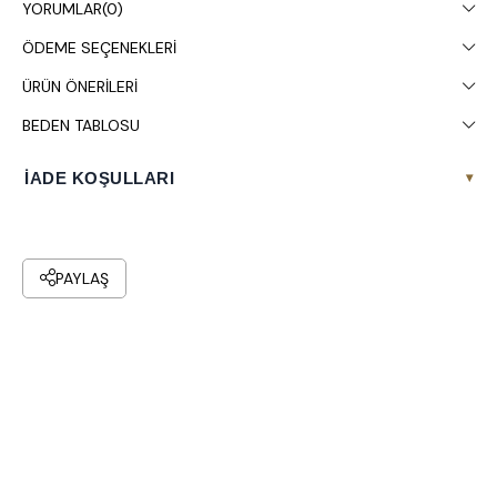
YORUMLAR
(0)
Kuru temizleme yapılması tavsiye edilir.
ÖDEME SEÇENEKLERI
ÜRÜN ÖNERILERI
BEDEN TABLOSU
İADE KOŞULLARI
▾
PAYLAŞ