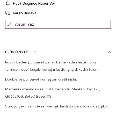
Fiyat Düşünce Haber Ver
Kargo Bedava
Yorum Yaz
ÜRÜN ÖZELLIKLERI
Büyük beden pul payet garnili beli arkadan lastikli önü
fermuarlı cepli kuşaklı kol ağzı lastikli çıtçıtlı kadın tulum.
Double ve pul payet kumaştan üretilmiştir.
Mankenin üzerindeki ürün 44 bedendir. Manken Boy: 1.73,
Göğüs:108, Bel:87, Basen:119.
Stüdyo çekimlerinde renkler ışık farklılığından dolayı değişiklik
gösterebilir.