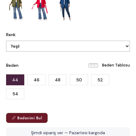
Renk
Beden
Beden Tablosu
44
46
48
50
52
54
📏 Bedenimi Bul
Şimdi sipariş ver — Pazartesi kargoda