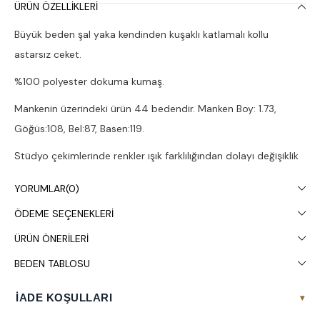
ÜRÜN ÖZELLIKLERI
Büyük beden şal yaka kendinden kuşaklı katlamalı kollu
astarsız ceket.
%100 polyester dokuma kumaş.
Mankenin üzerindeki ürün 44 bedendir. Manken Boy: 1.73,
Göğüs:108, Bel:87, Basen:119.
Stüdyo çekimlerinde renkler ışık farklılığından dolayı değişiklik
gösterebilir.
YORUMLAR
(0)
Kuru temizleme yapılması tavsiye edilir.
ÖDEME SEÇENEKLERI
ÜRÜN ÖNERILERI
BEDEN TABLOSU
İADE KOŞULLARI
▾