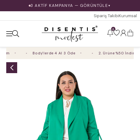
3 AKTİF KAMPANYA — GÖRÜNTÜLE
▼
Sipariş Takibi
Kurumsal
6
rim
Body'lerde 4 Al 3 Öde
2. Ürüne %50 İndirim