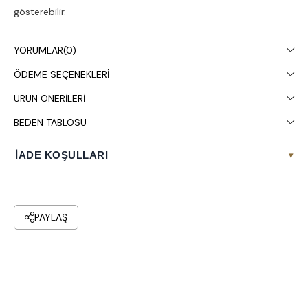
gösterebilir.
Kuru temizleme yapılması tavsiye edilir.
YORUMLAR
(0)
ÖDEME SEÇENEKLERI
ÜRÜN ÖNERILERI
BEDEN TABLOSU
İADE KOŞULLARI
▾
PAYLAŞ