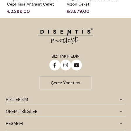
Cepli Kısa Antrasit Ceket
Vizon Ceket
₺2.289,00
₺3.679,00
BİZİ TAKİP EDİN
Çerez Yönetimi
HIZLI ERİŞİM
ÖNEMLİ BİLGİLER
HESABIM