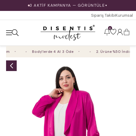
3 AKTİF KAMPANYA — GÖRÜNTÜLE
▼
Sipariş Takibi
Kurumsal
6
rim
Body'lerde 4 Al 3 Öde
2. Ürüne %50 İndirim