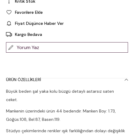
Kritik Stok
Favorilere Ekle
Fiyat Düşünce Haber Ver
Kargo Bedava
Yorum Yaz
ÜRÜN ÖZELLIKLERI
Büyük beden şal yaka kolu büzgü detaylı astarsız saten
ceket.
Mankenin üzerindeki ürün 44 bedendir. Manken Boy: 1.73,
Göğüs:108, Bel:87, Basen:119.
Stüdyo çekimlerinde renkler ışık farklılığından dolayı değişiklik