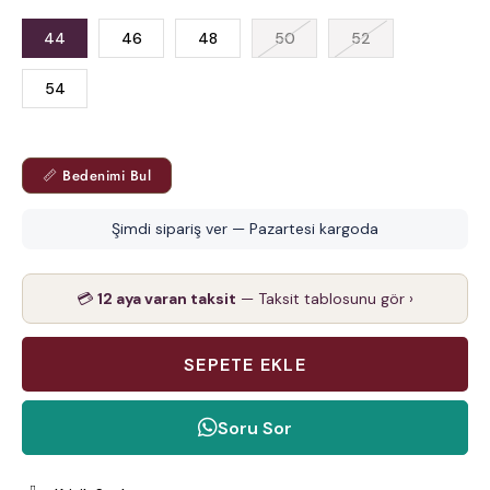
44
46
48
50
52
54
📏 Bedenimi Bul
Şimdi sipariş ver — Pazartesi kargoda
💳
12 aya varan taksit
— Taksit tablosunu gör ›
Soru Sor