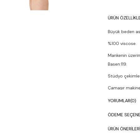
ÜRÜN ÖZELLIKLE
Büyük beden ask
%100 viscose.
Mankenin üzerin
Basen:119.
Stüdyo çekimleri
Çamaşır makines
YORUMLAR
(0)
ÖDEME SEÇENE
ÜRÜN ÖNERILER