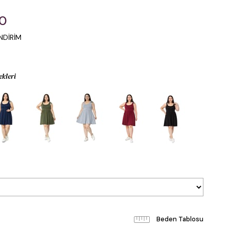
00
NDİRİM
ekleri
Beden Tablosu