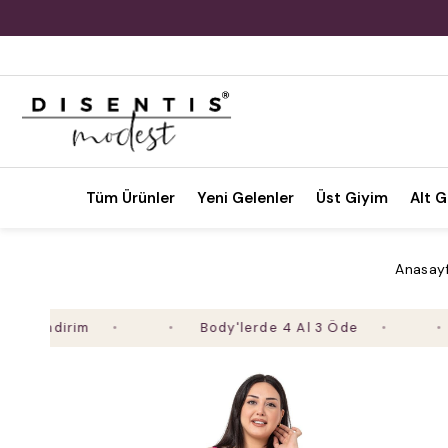
Tüm Ürünler
Yeni Gelenler
Üst Giyim
Alt G
Anasay
ndirim
Body'lerde 4 Al 3 Öde
2. 