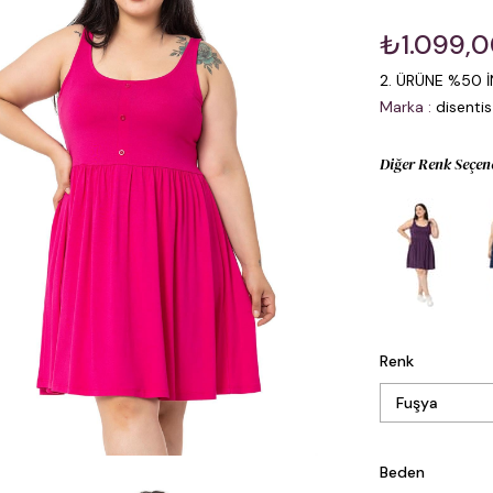
₺1.099,
2. ÜRÜNE %50 İ
Marka
:
disentis
Diğer Renk Seçen
Renk
Beden