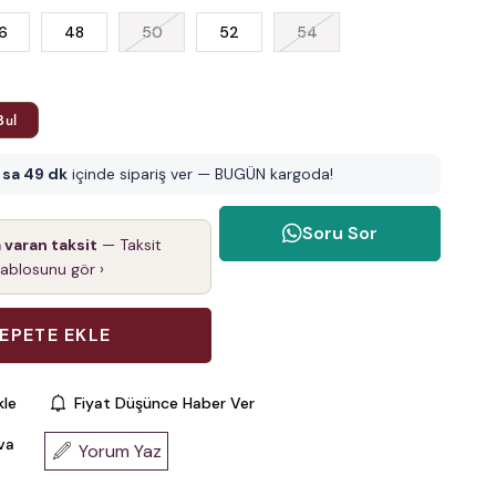
6
48
50
52
54
Bul
1 sa 49 dk
içinde sipariş ver — BUGÜN kargoda!
Soru Sor
a varan taksit
— Taksit
tablosunu gör ›
kle
Fiyat Düşünce Haber Ver
va
Yorum Yaz