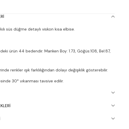
RI
ılı süs düğme detaylı viskon kısa elbise.
deki ürün 44 bedendir. Manken Boy: 1.73, Göğüs:108, Bel:87,
nde renkler ışık farklılığından dolayı değişiklik gösterebilir.
inde 30° yıkanması tavsiye edilir.
KLERI
I