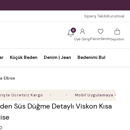
Sipariş Takibi
Kurumsal
6
Favorilerim
Üye Girişi
Sepetim
ar
Küçük Beden
Denim | Jean
Bedenimi Bul
a Elbise
 Ücretsiz Kargo
Mobil Uygulamaya Özel Ek %5 İn
den Süs Düğme Detaylı Viskon Kısa
ise
.0