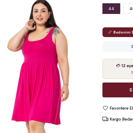
44
4
📏 Bedenimi 
💳
12 ay
Favorilere E
Kargo Beda