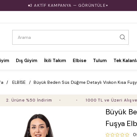
3 AKTİF KAMPANYA — GÖRÜNTÜLE
▼
iyim
Dış Giyim
İkili Takım
Elbise
Tulum
Tek Kalanl
fa
ELBİSE
Büyük Beden Süs Düğme Detaylı Viskon Kısa Fuşy
Ürüne %50 İndirim
1000 TL ve Üzeri Alışverişte
Büyük Be
Fuşya Elb
0