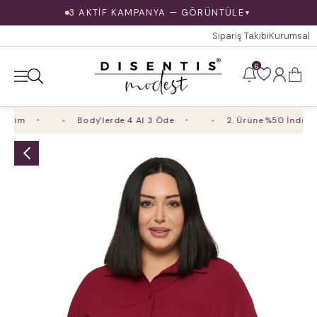
3 AKTİF KAMPANYA — GÖRÜNTÜLE
▼
Sipariş Takibi
Kurumsal
6
rim
Body'lerde 4 Al 3 Öde
2. Ürüne %50 İndirim