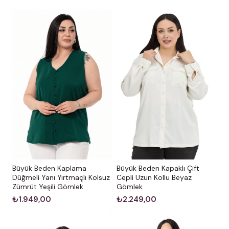
Bakım ve Uyarılar
Yıkama:
Ürünün formunu uzun süre koruması için
çamaşır makinesinde
30°C
’de yıkanması tavsiye
edilir.
Renk Notu:
Stüdyo çekimlerinde renkler, ışık
farklılığından dolayı küçük ton değişiklikleri
gösterebilir.
Büyük Beden Kaplama
Büyük Beden Kapaklı Çift
Düğmeli Yanı Yırtmaçlı Kolsuz
Cepli Uzun Kollu Beyaz
Zümrüt Yeşili Gömlek
Gömlek
₺1.949,00
₺2.249,00