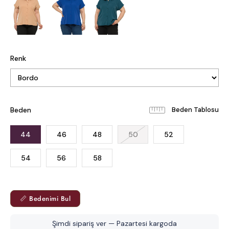
Renk
Beden
Beden Tablosu
44
46
48
50
52
54
56
58
📏 Bedenimi Bul
Şimdi sipariş ver — Pazartesi kargoda