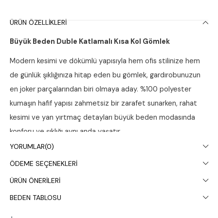
ÜRÜN ÖZELLIKLERI
Büyük Beden Duble Katlamalı Kısa Kol Gömlek
Modern kesimi ve dökümlü yapısıyla hem ofis stilinize hem
de günlük şıklığınıza hitap eden bu gömlek, gardırobunuzun
en joker parçalarından biri olmaya aday. %100 polyester
kumaşın hafif yapısı zahmetsiz bir zarafet sunarken, rahat
kesimi ve yan yırtmaç detayları büyük beden modasında
konforu ve şıklığı aynı anda yaşatır.
YORUMLAR
(0)
Ürün Detayları ve Teknik Özellikler
ÖDEME SEÇENEKLERI
Yaka ve Kol:
Klasik gömlek yakalı ve kolları modern bir
ÜRÜN ÖNERILERI
dokunuş katan
duble katlama
detaylıdır.
BEDEN TABLOSU
Kapama:
Önden boydan boya şık düğme kapamalı.