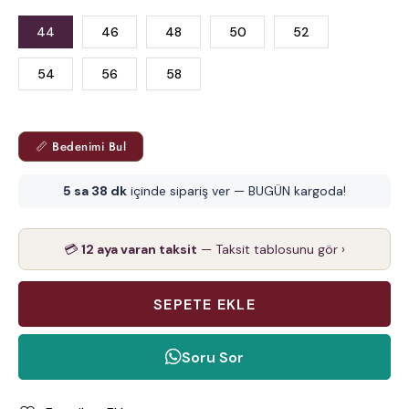
44
46
48
50
52
54
56
58
📏 Bedenimi Bul
5 sa 38 dk
içinde sipariş ver — BUGÜN kargoda!
💳
12 aya varan taksit
— Taksit tablosunu gör ›
Soru Sor