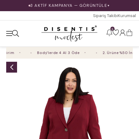
3 AKTİF KAMPANYA — GÖRÜNTÜLE
▼
Sipariş Takibi
Kurumsal
6
ndirim
Body'lerde 4 Al 3 Öde
2. Ürüne %50 İndiri