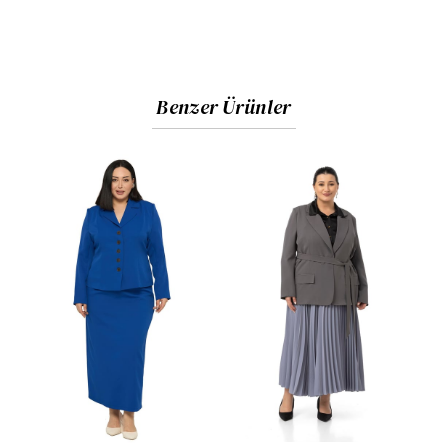
bir duruş sağlar.
Kesim:
Büyük beden proporsiyonuna uygun, hatları
yumuşatan ve asil bir duruş sergileyen özel kalıp.
Benzer Ürünler
Kullanım:
Toplantılar, özel davetler ve ofis şıklığı için
ideal; zamansız bir yatırım parçasıdır.
Kumaş ve Beden Bilgisi
Kumaş İçeriği:
Yüksek Kaliteli Double Kumaş (%100
Polyester bazlı). Double kumaş özelliği sayesinde iç
göstermez, kırışmaya karşı ekstra dirençlidir ve
vücut hatlarını toplu gösterir.
Görseldeki Ürün Bedeni:
44
Manken Ölçüleri:
Boy:
1.73 cm