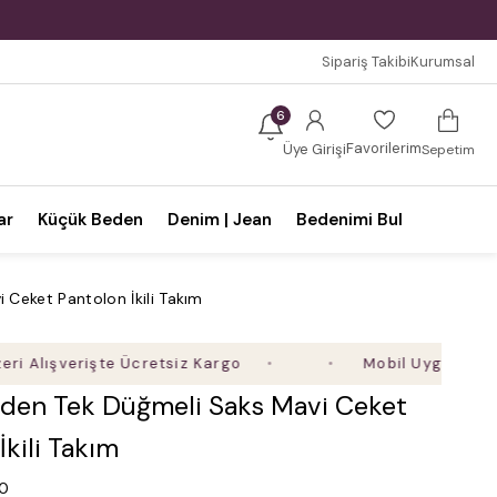
Sipariş Takibi
Kurumsal
6
Favorilerim
Üye Girişi
Sepetim
ar
Küçük Beden
Denim | Jean
Bedenimi Bul
Ceket Pantolon İkili Takım
şverişte Ücretsiz Kargo
Mobil Uygulamaya Özel 
den Tek Düğmeli Saks Mavi Ceket
İkili Takım
.0