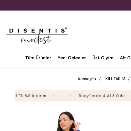
Tüm Ürünler
Yeni Gelenler
Üst Giyim
Alt G
Anasayfa
İKİLİ TAKIM
l Ek %5 İndirim
Body'lerde 4 Al 3 Öde