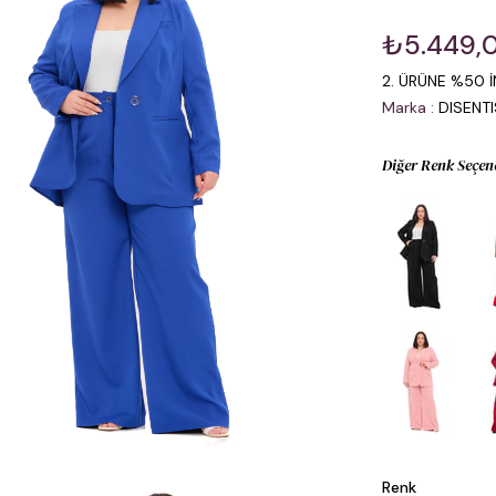
₺5.449,
2. ÜRÜNE %50 İ
Marka
:
DISENT
Diğer Renk Seçen
Renk