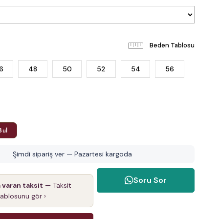
Beden Tablosu
6
48
50
52
54
56
Bul
Şimdi sipariş ver — Pazartesi kargoda
Soru Sor
a varan taksit
— Taksit
tablosunu gör ›