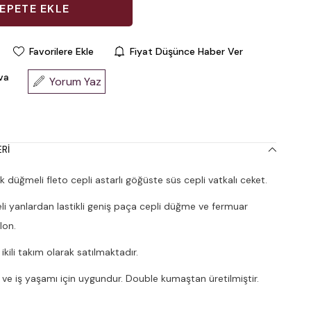
Favorilere Ekle
Fiyat Düşünce Haber Ver
va
Yorum Yaz
RI
 düğmeli fleto cepli astarlı göğüste süs cepli vatkalı ceket.
i yanlardan lastikli geniş paça cepli düğme ve fermuar
lon.
kili takım olarak satılmaktadır.
 ve iş yaşamı için uygundur. Double kumaştan üretilmiştir.
.