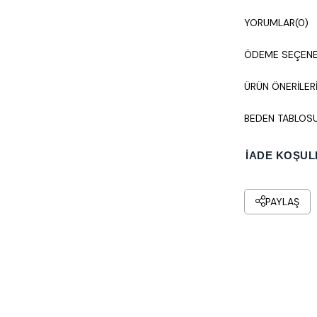
Mankenin üzerin
YORUMLAR
(0)
Basen:119.
ÖDEME SEÇENE
Stüdyo çekimleri
ÜRÜN ÖNERILER
Kuru temizleme y
BEDEN TABLOS
İADE KOŞUL
PAYLAŞ