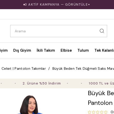
3 AKTİF KAMPANYA — GÖRÜNTÜLE
▼
iyim
Dış Giyim
İkili Takım
Elbise
Tulum
Tek Kalanl
Ceket | Pantolon Takımlar
Büyük Beden Tek Düğmeli Saks Mavi 
2. Ürüne %50 İndirim
1000 TL ve Üzeri Alı
Büyük Be
Pantolon 
0