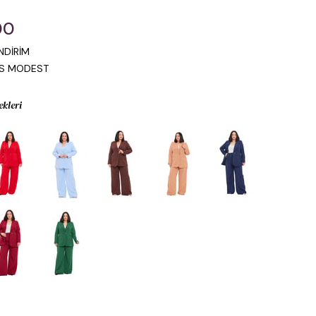
00
NDİRİM
IS MODEST
ekleri