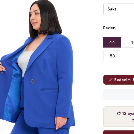
Beden
44
4
58
📏 Bedenimi 
💳
12 ay