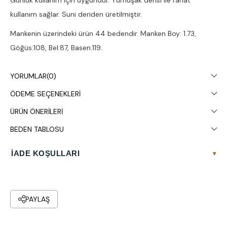
Günlük kullanım için uygundur. Yumuşak derisi ile rahat
kullanım sağlar. Suni deriden üretilmiştir.
Mankenin üzerindeki ürün 44 bedendir. Manken Boy: 1.73,
Göğüs:108, Bel:87, Basen:119.
Stüdyo çekimlerinde renkler ışık farklılığından dolayı değişiklik
YORUMLAR
(0)
gösterebilir.
ÖDEME SEÇENEKLERI
Kuru temizleme yapılması tavsiye edilir.
ÜRÜN ÖNERILERI
BEDEN TABLOSU
İADE KOŞULLARI
▾
PAYLAŞ