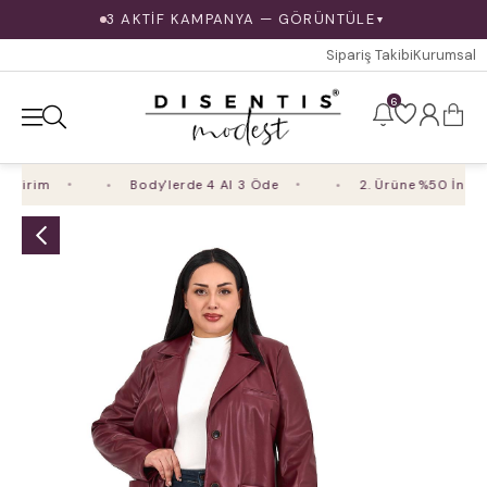
3 AKTİF KAMPANYA — GÖRÜNTÜLE
▼
Sipariş Takibi
Kurumsal
6
dirim
Body'lerde 4 Al 3 Öde
2. Ürüne %50 İndirim