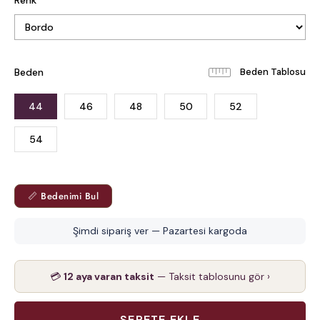
Renk
Beden
Beden Tablosu
44
46
48
50
52
54
📏 Bedenimi Bul
Şimdi sipariş ver — Pazartesi kargoda
💳
12 aya varan taksit
— Taksit tablosunu gör ›