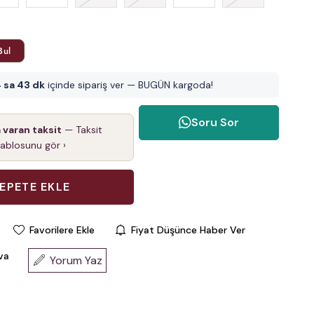
Bul
 sa 43 dk
içinde sipariş ver — BUGÜN kargoda!
Soru Sor
a varan taksit
— Taksit
tablosunu gör ›
Favorilere Ekle
Fiyat Düşünce Haber Ver
va
Yorum Yaz