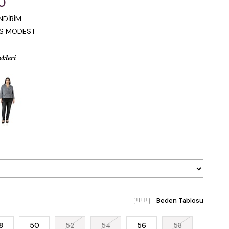
0
NDİRİM
IS MODEST
ekleri
Beden Tablosu
8
50
52
54
56
58