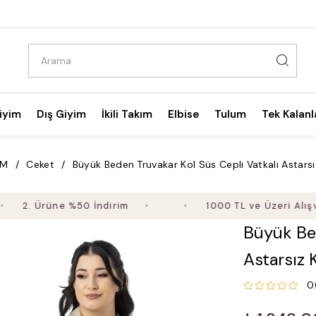
iyim
Dış Giyim
İkili Takım
Elbise
Tulum
Tek Kalanl
İM
Ceket
Büyük Beden Truvakar Kol Süs Cepli Vatkalı Astarsı
 Ürüne %50 İndirim
1000 TL ve Üzeri Alışverişte
Büyük Bed
Astarsız 
0