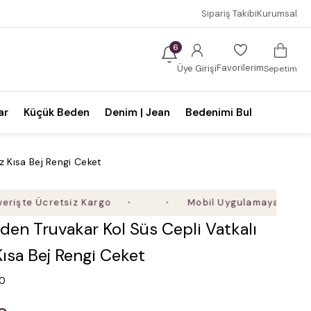
Sipariş Takibi
Kurumsal
6
Favorilerim
Üye Girişi
Sepetim
ar
Küçük Beden
Denim | Jean
Bedenimi Bul
z Kısa Bej Rengi Ceket
 Ücretsiz Kargo
Mobil Uygulamaya Özel Ek %5 İ
en Truvakar Kol Süs Cepli Vatkalı
Kısa Bej Rengi Ceket
.0