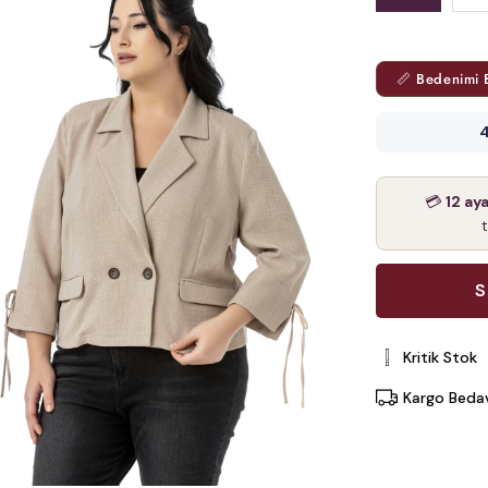
📏 Bedenimi 
4
💳
12 ay
Kritik Stok
Kargo Beda