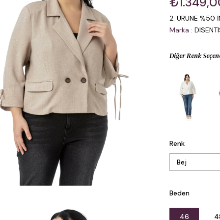
₺1.349,0
2. ÜRÜNE %50 İ
Marka
:
DISENT
Diğer Renk Seçen
Renk
Beden
46
4