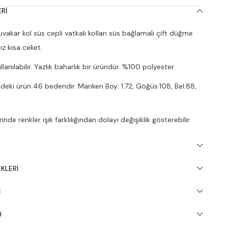
RI
vakar kol süs cepli vatkalı kolları süs bağlamalı çift düğme
ız kısa ceket.
lanılabilir. Yazlık baharlık bir üründür. %100 polyester.
deki ürün 46 bedendir. Manken Boy: 1.72, Göğüs:108, Bel:88,
nde renkler ışık farklılığından dolayı değişiklik gösterebilir.
apılması tavsiye edilir.
KLERI
I
U