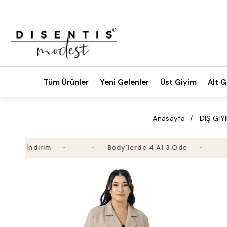
Tüm Ürünler
Yeni Gelenler
Üst Giyim
Alt G
Anasayfa
DIŞ GİY
İndirim
Body'lerde 4 Al 3 Öde
2.