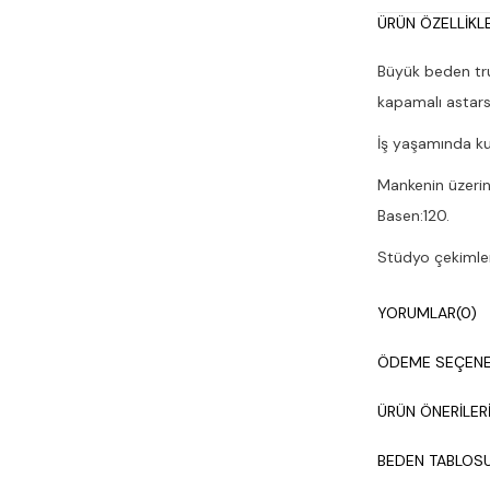
ÜRÜN ÖZELLIKLE
Büyük beden tru
kapamalı astars
İş yaşamında kul
Mankenin üzerin
Basen:120.
Stüdyo çekimleri
Kuru temizleme y
YORUMLAR
(0)
ÖDEME SEÇENE
ÜRÜN ÖNERILER
BEDEN TABLOS