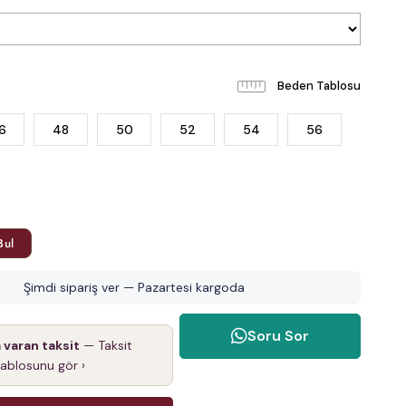
Beden Tablosu
6
48
50
52
54
56
Bul
Şimdi sipariş ver — Pazartesi kargoda
Soru Sor
a varan taksit
— Taksit
tablosunu gör ›