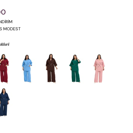
00
NDİRİM
IS MODEST
ekleri