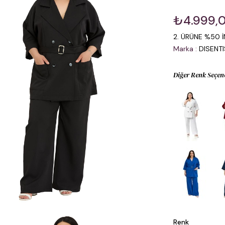
₺4.999,
2. ÜRÜNE %50 İ
Marka
:
DISENT
Diğer Renk Seçen
Renk