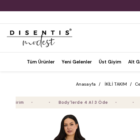
Tüm Ürünler
Yeni Gelenler
Üst Giyim
Alt G
Anasayfa
İKİLİ TAKIM
Ce
irim
Body'lerde 4 Al 3 Öde
2. Ür