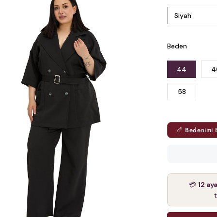
Beden
44
4
58
📏 Bedenimi 
💳
12 ay