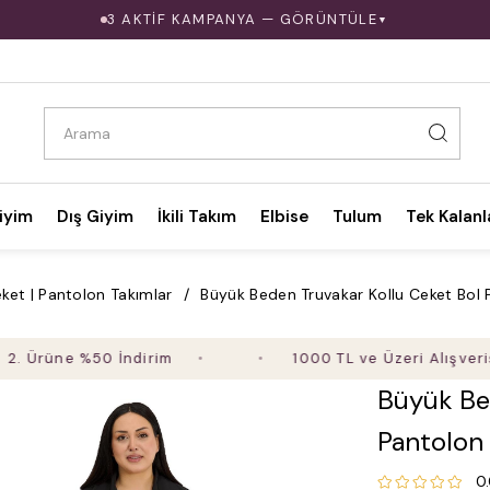
3 AKTİF KAMPANYA — GÖRÜNTÜLE
▼
iyim
Dış Giyim
İkili Takım
Elbise
Tulum
Tek Kalanl
ket | Pantolon Takımlar
Büyük Beden Truvakar Kollu Ceket Bol P
üne %50 İndirim
1000 TL ve Üzeri Alışverişte Üc
Büyük Be
Pantolon 
0