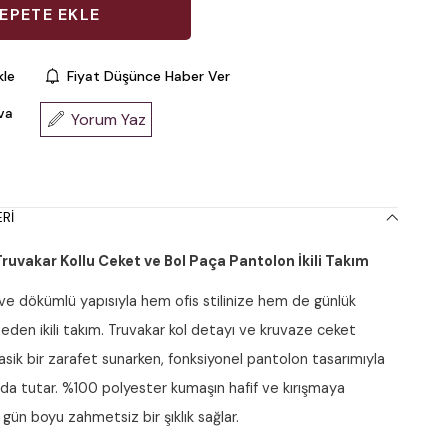
kle
Fiyat Düşünce Haber Ver
va
Yorum Yaz
RI
uvakar Kollu Ceket ve Bol Paça Pantolon İkili Takım
ve dökümlü yapısıyla hem ofis stilinize hem de günlük
p eden ikili takım. Truvakar kol detayı ve kruvaze ceket
sik bir zarafet sunarken, fonksiyonel pantolon tasarımıyla
da tutar. %100 polyester kumaşın hafif ve kırışmaya
, gün boyu zahmetsiz bir şıklık sağlar.