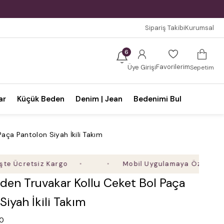
Sipariş Takibi
Kurumsal
6
Favorilerim
Üye Girişi
Sepetim
ar
Küçük Beden
Denim | Jean
Bedenimi Bul
aça Pantolon Siyah İkili Takım
retsiz Kargo
Mobil Uygulamaya Özel Ek %5 İndi
den Truvakar Kollu Ceket Bol Paça
Siyah İkili Takım
.0