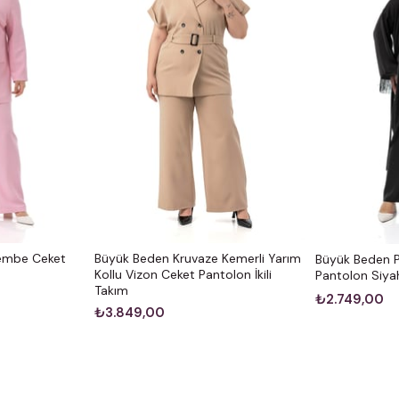
Pembe Ceket
Büyük Beden Kruvaze Kemerli Yarım
Büyük Beden P
Kollu Vizon Ceket Pantolon İkili
Pantolon Siyah
Takım
₺2.749,00
₺3.849,00