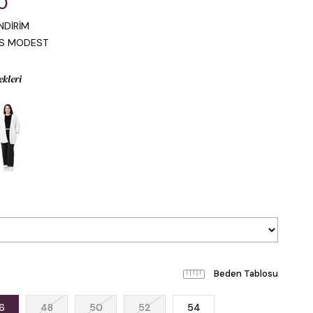
0
NDİRİM
IS MODEST
ekleri
Beden Tablosu
6
48
50
52
54