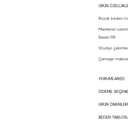
ÜRÜN ÖZELLIKLE
Büyük beden truv
Mankenin üzerin
Basen:119.
Stüdyo çekimleri
Çamaşır makines
YORUMLAR
(0)
ÖDEME SEÇENE
ÜRÜN ÖNERILER
BEDEN TABLOS