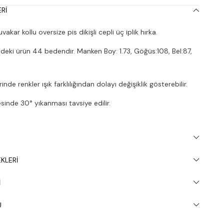
RI
akar kollu oversize pis dikişli cepli üç iplik hırka.
deki ürün 44 bedendir. Manken Boy: 1.73, Göğüs:108, Bel:87,
nde renkler ışık farklılığından dolayı değişiklik gösterebilir.
inde 30° yıkanması tavsiye edilir.
KLERI
I
U