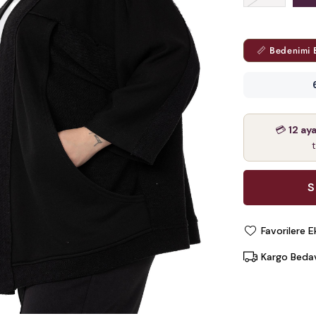
📏 Bedenimi 
💳
12 ay
Favorilere E
Kargo Beda