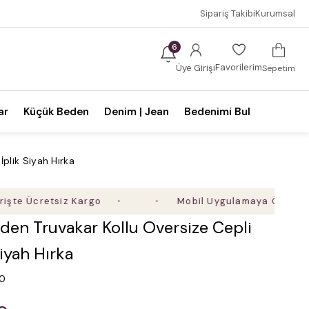
Sipariş Takibi
Kurumsal
6
Favorilerim
Üye Girişi
Sepetim
ar
Küçük Beden
Denim | Jean
Bedenimi Bul
plik Siyah Hırka
cretsiz Kargo
Mobil Uygulamaya Özel Ek %5 İnd
den Truvakar Kollu Oversize Cepli
Siyah Hırka
.0