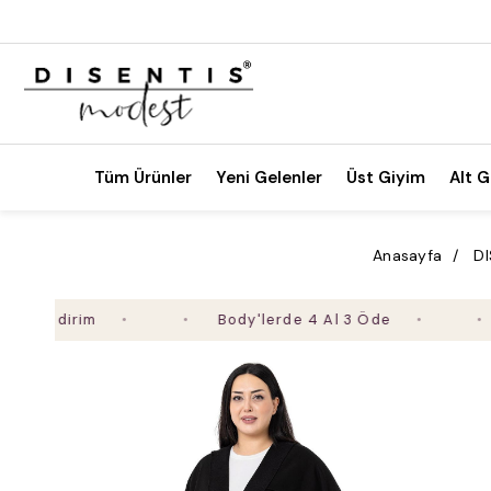
Tüm Ürünler
Yeni Gelenler
Üst Giyim
Alt G
Anasayfa
DI
dirim
Body'lerde 4 Al 3 Öde
2. Ü