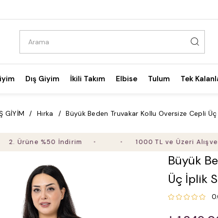
iyim
Dış Giyim
İkili Takım
Elbise
Tulum
Tek Kalanl
Ş GİYİM
Hırka
Büyük Beden Truvakar Kollu Oversize Cepli Üç İ
rüne %50 İndirim
1000 TL ve Üzeri Alışverişte Ü
Büyük Be
Üç İplik 
0