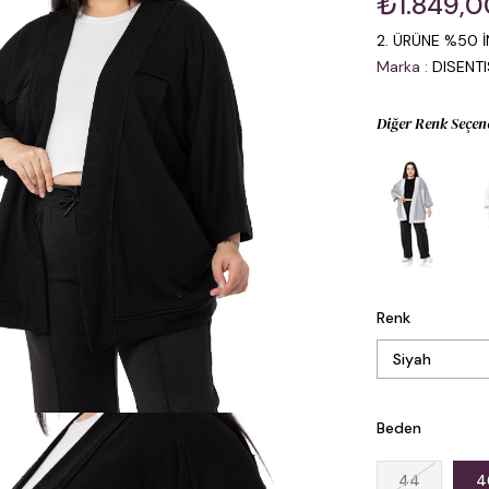
₺1.849,0
2. ÜRÜNE %50 İ
Marka
:
DISENT
Diğer Renk Seçen
Renk
Beden
44
4