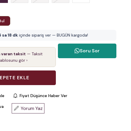
Bul
6 sa 18 dk
içinde sipariş ver — BUGÜN kargoda!
Soru Sor
a varan taksit
— Taksit
tablosunu gör ›
kle
Fiyat Düşünce Haber Ver
va
Yorum Yaz