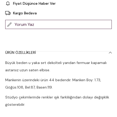
Fiyat Düşünce Haber Ver
Kargo Bedava
Yorum Yaz
ÜRÜN ÖZELLIKLERI
Büyük beden u yaka sırt dekolteli yandan fermuar kapamalı
astarsız uzun saten elbise.
Mankenin üzerindeki ürün 44 bedendir. Manken Boy: 1.73,
Göğüs:108, Bel:87, Basen:119.
Stüdyo çekimlerinde renkler ışık farklılığından dolayı değişiklik
gösterebilir.
Çamaşır makinesinde 30° yıkanması tavsiye edilir.