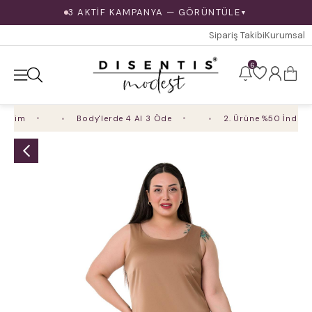
3 AKTİF KAMPANYA — GÖRÜNTÜLE
▼
Sipariş Takibi
Kurumsal
6
irim
Body'lerde 4 Al 3 Öde
2. Ürüne %50 İndirim