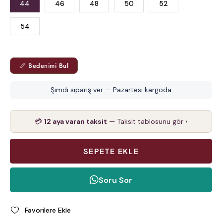
44
46
48
50
52
54
📏 Bedenimi Bul
Şimdi sipariş ver — Pazartesi kargoda
💳
12 aya varan taksit
— Taksit tablosunu gör ›
Soru Sor
Favorilere Ekle