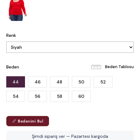
Renk
Beden
Beden Tablosu
44
46
48
50
52
54
56
58
60
📏 Bedenimi Bul
Şimdi sipariş ver — Pazartesi kargoda