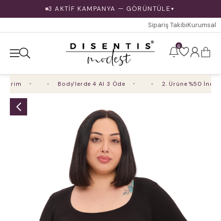
3 AKTİF KAMPANYA — GÖRÜNTÜLE
▼
Sipariş Takibi
Kurumsal
6
irim
Body'lerde 4 Al 3 Öde
2. Ürüne %50 İndirim