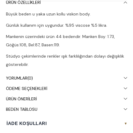
ÜRÜN ÖZELLIKLERI
Büyük beden u yaka uzun kollu viskon body.
Günlük kullanım için uygundur. %95 viscose %5 likra.
Mankenin üzerindeki ürün 44 bedendir. Manken Boy: 1.73,
Göğüs:108, Bel:87, Basen:119.
Stüdyo çekimlerinde renkler ışık farklılığından dolayı değişiklik
gösterebilir.
Çamaşır makinesinde 30° yıkanması tavsiye edilir.
YORUMLAR
(0)
ÖDEME SEÇENEKLERI
ÜRÜN ÖNERILERI
BEDEN TABLOSU
İADE KOŞULLARI
▾