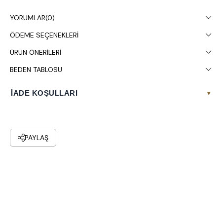
gösterebilir.
YORUMLAR
(0)
Kuru temizleme yapılması tavsiye edilir.
ÖDEME SEÇENEKLERI
ÜRÜN ÖNERILERI
BEDEN TABLOSU
İADE KOŞULLARI
▾
PAYLAŞ