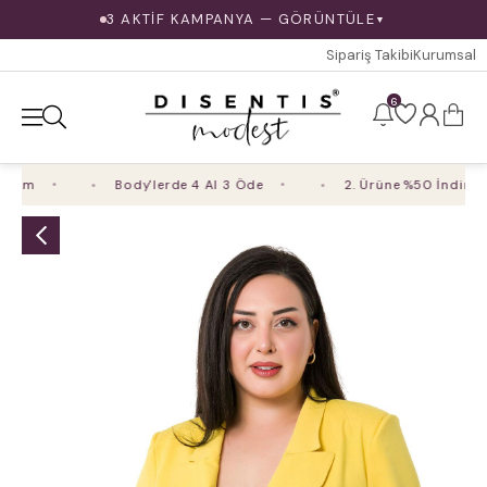
3 AKTİF KAMPANYA — GÖRÜNTÜLE
▼
Sipariş Takibi
Kurumsal
6
rim
Body'lerde 4 Al 3 Öde
2. Ürüne %50 İndirim