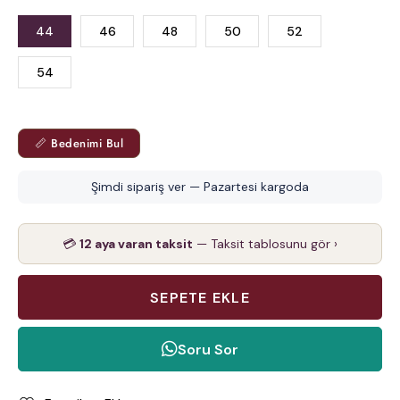
44
46
48
50
52
54
📏 Bedenimi Bul
Şimdi sipariş ver — Pazartesi kargoda
💳
12 aya varan taksit
— Taksit tablosunu gör ›
Soru Sor