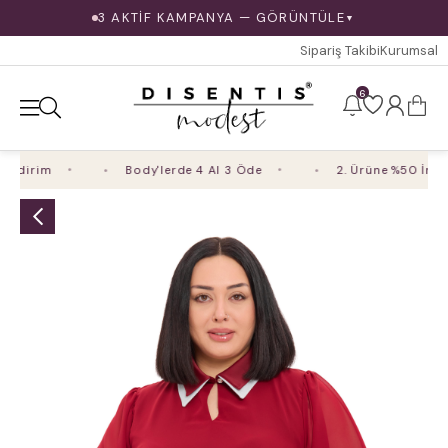
3 AKTİF KAMPANYA — GÖRÜNTÜLE
▼
Sipariş Takibi
Kurumsal
6
dirim
Body'lerde 4 Al 3 Öde
2. Ürüne %50 İndiri