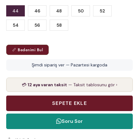
44
46
48
50
52
54
56
58
📏 Bedenimi Bul
Şimdi sipariş ver — Pazartesi kargoda
💳
12 aya varan taksit
— Taksit tablosunu gör ›
Soru Sor