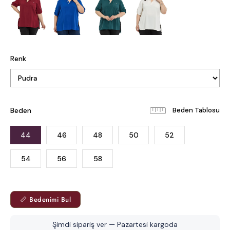
Renk
Beden
Beden Tablosu
44
46
48
50
52
54
56
58
📏 Bedenimi Bul
Şimdi sipariş ver — Pazartesi kargoda