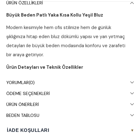
ÜRÜN ÖZELLIKLERI
Büyük Beden Patlı Yaka Kısa Kollu Yeşil Bluz
Modern kesimiyle hem ofis stilinize hem de günlük
şıklığınıza hitap eden bluz dökümlü yapısı ve yan yırtmaç
detayları ile büyük beden modasında konforu ve zarafeti
bir araya getiriyor.
Ürün Detayları ve Teknik Özellikler
Yaka ve Ön Detay:
Modern gömlek yakalı (patlı)
YORUMLAR
(0)
tasarımına sahiptir. Ön kısmındaki şık düğme detayları
ÖDEME SEÇENEKLERI
ile kullanım kolaylığı sağlar.
ÜRÜN ÖNERILERI
Kol Yapısı:
Kısa kollu ve katlamalı yapıdadır. Kol
BEDEN TABLOSU
üzerindeki düğmeli apolet detayı ile kollar istenilen
formda tutulabilir.
İADE KOŞULLARI
▾