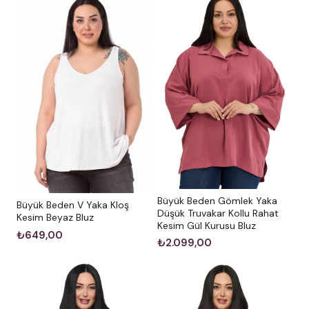
Manken Ölçüleri:
Boy:
173 cm
Göğüs:
108 cm |
Bel:
87 cm |
Basen:
119 cm
Bakım ve Uyarılar
Yıkama:
Ürünün formunu ve rengini uzun süre
koruması için çamaşır makinesinde 30°C’de, benzer
renklerle yıkanması tavsiye edilir.
Renk Notu:
Stüdyo çekimlerinde renkler,
Büyük Beden Gömlek Yaka
Büyük Beden V Yaka Kloş
profesyonel ışıklandırmadan dolayı küçük ton
Düşük Truvakar Kollu Rahat
Kesim Beyaz Bluz
Kesim Gül Kurusu Bluz
değişiklikleri (ekran parlaklığına göre) gösterebilir.
₺649,00
₺2.099,00