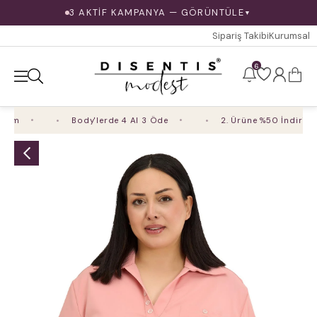
3 AKTİF KAMPANYA — GÖRÜNTÜLE
▼
Sipariş Takibi
Kurumsal
6
im
Body'lerde 4 Al 3 Öde
2. Ürüne %50 İndirim