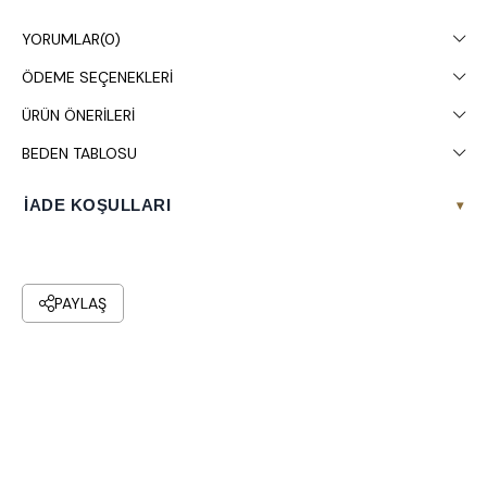
Stüdyo çekimlerinde renkler ışık farklılığından dolayı değişiklik
YORUMLAR
(0)
gösterebilir.
ÖDEME SEÇENEKLERI
Çamaşır makinesinde 30° yıkanması tavsiye edilir.
ÜRÜN ÖNERILERI
BEDEN TABLOSU
İADE KOŞULLARI
▾
PAYLAŞ