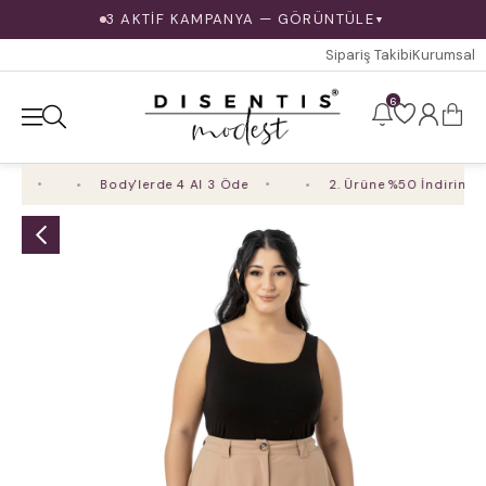
3 AKTİF KAMPANYA — GÖRÜNTÜLE
▼
Sipariş Takibi
Kurumsal
6
m
Body'lerde 4 Al 3 Öde
2. Ürüne %50 İndirim