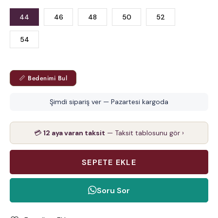
44
46
48
50
52
54
📏 Bedenimi Bul
Şimdi sipariş ver — Pazartesi kargoda
💳
12 aya varan taksit
— Taksit tablosunu gör ›
Soru Sor