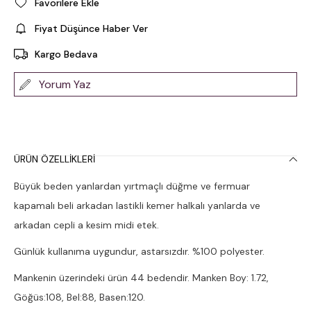
Favorilere Ekle
Fiyat Düşünce Haber Ver
Kargo Bedava
Yorum Yaz
ÜRÜN ÖZELLIKLERI
Büyük beden yanlardan yırtmaçlı düğme ve fermuar
kapamalı beli arkadan lastikli kemer halkalı yanlarda ve
arkadan cepli a kesim midi etek.
Günlük kullanıma uygundur, astarsızdır. %100 polyester.
Mankenin üzerindeki ürün 44 bedendir. Manken Boy: 1.72,
Göğüs:108, Bel:88, Basen:120.