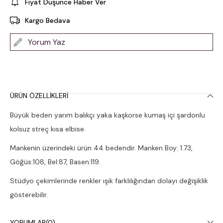
Fiyat Düşünce Haber Ver
Kargo Bedava
Yorum Yaz
ÜRÜN ÖZELLIKLERI
Büyük beden yarım balıkçı yaka kaşkorse kumaş içi şardonlu
kolsuz streç kısa elbise.
Mankenin üzerindeki ürün 44 bedendir. Manken Boy: 1.73,
Göğüs:108, Bel:87, Basen:119.
Stüdyo çekimlerinde renkler ışık farklılığından dolayı değişiklik
gösterebilir.
Çamaşır makinesinde 30° yıkanması tavsiye edilir.
YORUMLAR
(0)