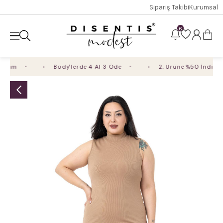
Sipariş Takibi
Kurumsal
6
rim
Body'lerde 4 Al 3 Öde
2. Ürüne %50 İndirim