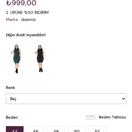
₺999,00
2. ÜRÜNE %50 İNDİRİM
Marka
:
disentis
Diğer Renk Seçenekleri
Renk
Beden
Beden Tablosu
44
46
48
50
52