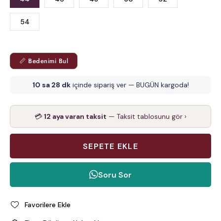
54
📏 Bedenimi Bul
10 sa 28 dk
içinde sipariş ver — BUGÜN kargoda!
💳
12 aya varan taksit
— Taksit tablosunu gör ›
Soru Sor
Favorilere Ekle