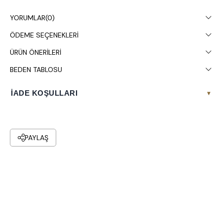
gösterebilir.
YORUMLAR
(0)
Çamaşır makinesinde 30° yıkanması tavsiye edilir.
ÖDEME SEÇENEKLERI
ÜRÜN ÖNERILERI
BEDEN TABLOSU
İADE KOŞULLARI
▾
PAYLAŞ