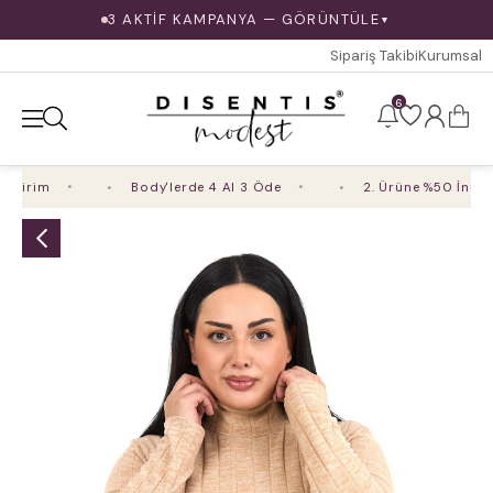
3 AKTİF KAMPANYA — GÖRÜNTÜLE
▼
Sipariş Takibi
Kurumsal
6
dirim
Body'lerde 4 Al 3 Öde
2. Ürüne %50 İndirim