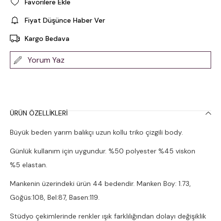
Favorilere Ekle
Fiyat Düşünce Haber Ver
Kargo Bedava
Yorum Yaz
ÜRÜN ÖZELLIKLERI
Büyük beden yarım balıkçı uzun kollu triko çizgili body.
Günlük kullanım için uygundur. %50 polyester %45 viskon
%5 elastan.
Mankenin üzerindeki ürün 44 bedendir. Manken Boy: 1.73,
Göğüs:108, Bel:87, Basen:119.
Stüdyo çekimlerinde renkler ışık farklılığından dolayı değişiklik