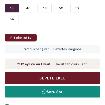
44
46
48
50
52
54
📏 Bedenimi Bul
Şimdi sipariş ver — Pazartesi kargoda
💳
12 aya varan taksit
— Taksit tablosunu gör ›
Soru Sor