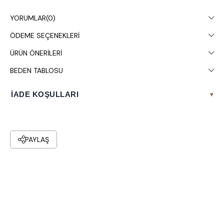
gösterebilir.
YORUMLAR
(0)
Çamaşır makinesinde 30° yıkanması tavsiye edilir.
ÖDEME SEÇENEKLERI
ÜRÜN ÖNERILERI
BEDEN TABLOSU
İADE KOŞULLARI
▾
PAYLAŞ