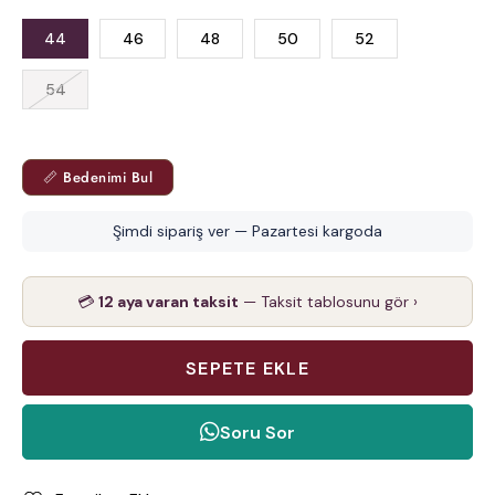
44
46
48
50
52
54
📏 Bedenimi Bul
Şimdi sipariş ver — Pazartesi kargoda
💳
12 aya varan taksit
— Taksit tablosunu gör ›
Soru Sor