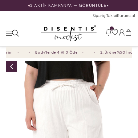
3 AKTİF KAMPANYA — GÖRÜNTÜLE
▼
Sipariş Takibi
Kurumsal
6
irim
Body'lerde 4 Al 3 Öde
2. Ürüne %50 İndirim