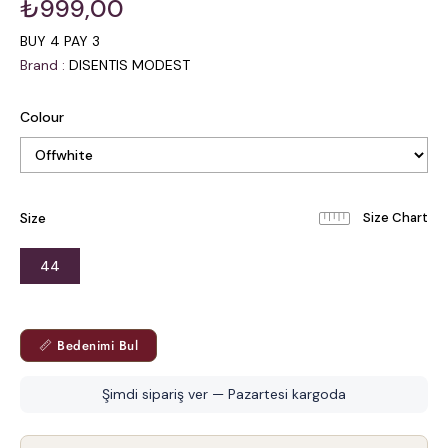
₺999,00
BUY 4 PAY 3
Brand
:
DISENTIS MODEST
Colour
Size
44
📏 Bedenimi Bul
Şimdi sipariş ver — Pazartesi kargoda