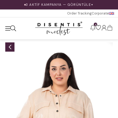
3 AKTİF KAMPANYA — GÖRÜNTÜLE
▼
Order Tracking
Corporate
4