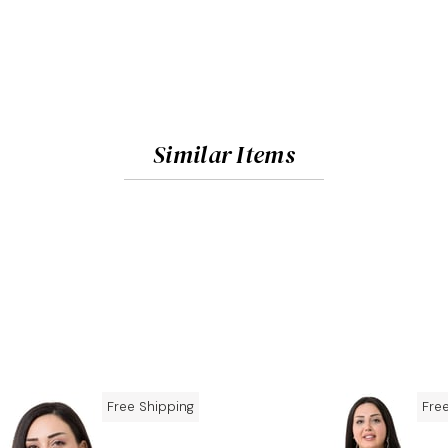
Similar Items
Free Shipping
Fre