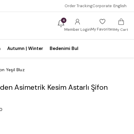
Order Tracking
Corporate
English
4
My Favorites
Member Login
My Cart
n
Autumn | Winter
Bedenimi Bul
on Yeşil Bluz
en Asimetrik Kesim Astarlı Şifon
.0