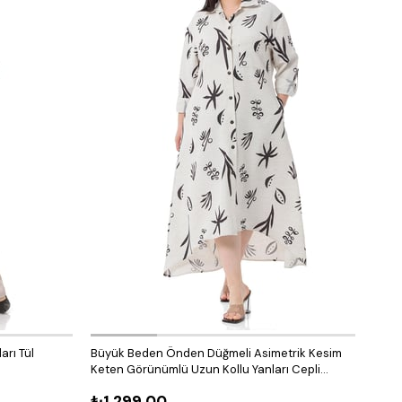
arı Tül
Büyük Beden Önden Düğmeli Asimetrik Kesim
Büyü
Keten Görünümlü Uzun Kollu Yanları Cepli
Ferm
Desenli Beyaz Elbise
₺1.299,00
₺1.