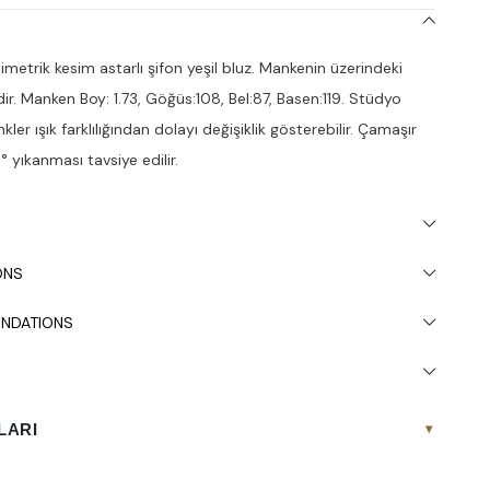
metrik kesim astarlı şifon yeşil bluz. Mankenin üzerindeki
r. Manken Boy: 1.73, Göğüs:108, Bel:87, Basen:119. Stüdyo
kler ışık farklılığından dolayı değişiklik gösterebilir. Çamaşır
 yıkanması tavsiye edilir.
ONS
NDATIONS
LARI
▾