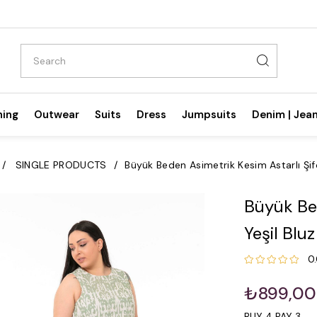
hing
Outwear
Suits
Dress
Jumpsuits
Denim | Jea
SINGLE PRODUCTS
Büyük Beden Asimetrik Kesim Astarlı Şif
Büyük Bed
Yeşil Bluz
0
₺899,00
BUY 4 PAY 3