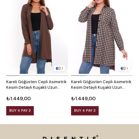
1
1
Kareli Göğüsten Cepli Asimetrik
Kareli Göğüsten Cepli Asimetrik
O
Kesim Detaylı Kuşaklı Uzun
Kesim Detaylı Kuşaklı Uzun
D
Dokuma Tunik Gömlek
Dokuma Tunik Gömlek
₺1.449,00
₺1.449,00
₺
BUY 4 PAY 3
BUY 4 PAY 3