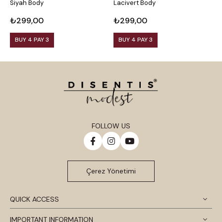
Siyah Body
Lacivert Body
K
₺299,00
₺299,00
₺
BUY 4 PAY 3
BUY 4 PAY 3
FOLLOW US
Çerez Yönetimi
QUICK ACCESS
IMPORTANT INFORMATION