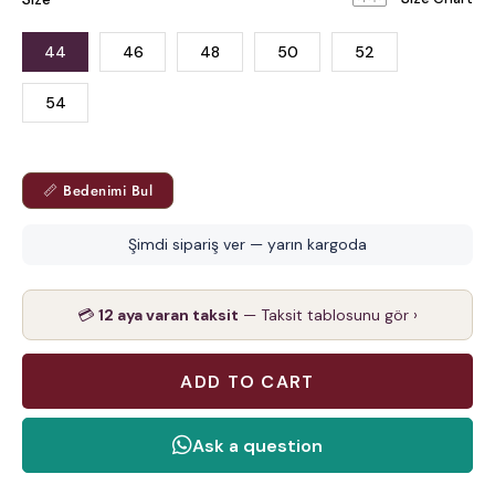
44
46
48
50
52
54
📏 Bedenimi Bul
Şimdi sipariş ver — yarın kargoda
💳
12 aya varan taksit
— Taksit tablosunu gör ›