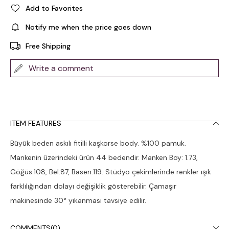
Add to Favorites
Notify me when the price goes down
Free Shipping
Write a comment
ITEM FEATURES
Büyük beden askılı fitilli kaşkorse body. %100 pamuk.
Mankenin üzerindeki ürün 44 bedendir. Manken Boy: 1.73,
Göğüs:108, Bel:87, Basen:119. Stüdyo çekimlerinde renkler ışık
farklılığından dolayı değişiklik gösterebilir. Çamaşır
makinesinde 30° yıkanması tavsiye edilir.
COMMENTS
(0)