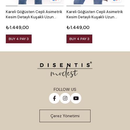
Kareli Göğüsten Cepli Asimetrik
Kareli Göğüsten Cepli Asimetrik
O
Kesim Detaylı Kuşaklı Uzun
Kesim Detaylı Kuşaklı Uzun
D
Dokuma Tunik Gömlek
Dokuma Tunik Gömlek
₺1.449,00
₺1.449,00
₺
BUY 4 PAY 3
BUY 4 PAY 3
FOLLOW US
Çerez Yönetimi