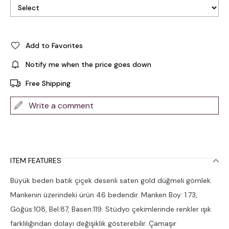
Add to Favorites
Notify me when the price goes down
Free Shipping
Write a comment
ITEM FEATURES
Büyük beden batik çiçek desenli saten gold düğmeli gömlek.
Mankenin üzerindeki ürün 46 bedendir. Manken Boy: 1.73,
Göğüs:108, Bel:87, Basen:119. Stüdyo çekimlerinde renkler ışık
farklılığından dolayı değişiklik gösterebilir. Çamaşır