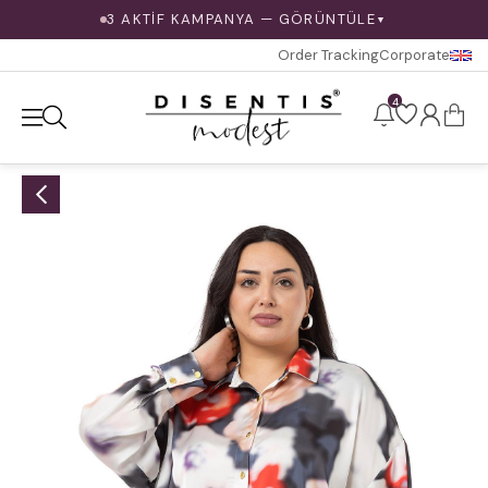
3 AKTİF KAMPANYA — GÖRÜNTÜLE
▼
Order Tracking
Corporate
4