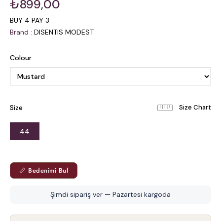
₺899,00
BUY 4 PAY 3
Brand
:
DISENTIS MODEST
Colour
Size
44
📏 Bedenimi Bul
Şimdi sipariş ver — Pazartesi kargoda