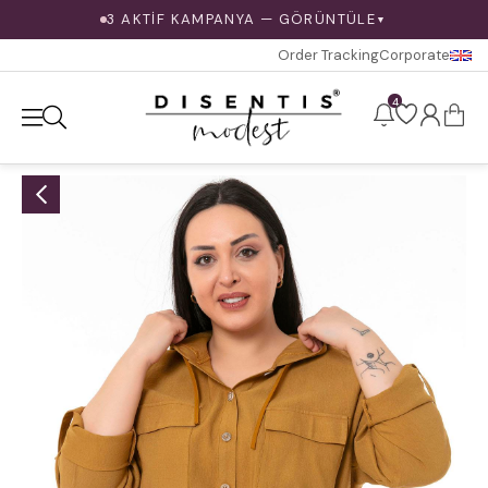
3 AKTİF KAMPANYA — GÖRÜNTÜLE
▼
Order Tracking
Corporate
4