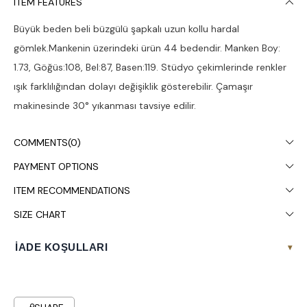
ITEM FEATURES
Büyük beden beli büzgülü şapkalı uzun kollu hardal
gömlek.Mankenin üzerindeki ürün 44 bedendir. Manken Boy:
1.73, Göğüs:108, Bel:87, Basen:119. Stüdyo çekimlerinde renkler
ışık farklılığından dolayı değişiklik gösterebilir. Çamaşır
makinesinde 30° yıkanması tavsiye edilir.
COMMENTS
(0)
PAYMENT OPTIONS
ITEM RECOMMENDATIONS
SIZE CHART
İADE KOŞULLARI
▾