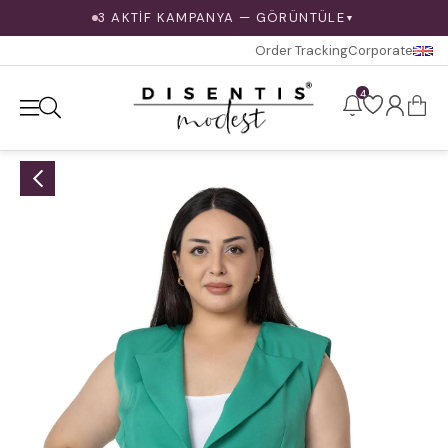
3 AKTİF KAMPANYA — GÖRÜNTÜLE
▼
Order Tracking
Corporate
4