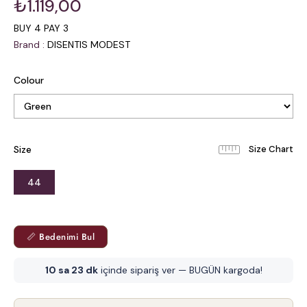
₺1.119,00
BUY 4 PAY 3
Brand
:
DISENTIS MODEST
Colour
Size
44
📏 Bedenimi Bul
10 sa 23 dk
içinde sipariş ver — BUGÜN kargoda!