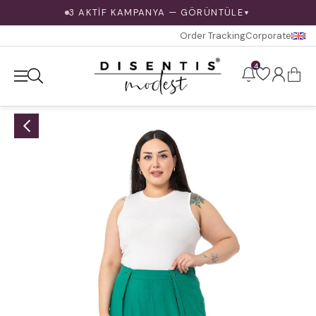
3 AKTİF KAMPANYA — GÖRÜNTÜLE
▼
Order Tracking
Corporate
4