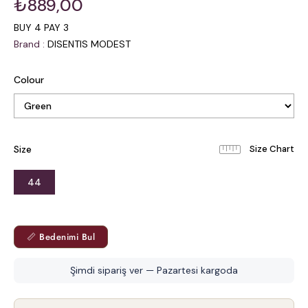
₺889,00
BUY 4 PAY 3
Brand
:
DISENTIS MODEST
Colour
Size
44
📏 Bedenimi Bul
Şimdi sipariş ver — Pazartesi kargoda