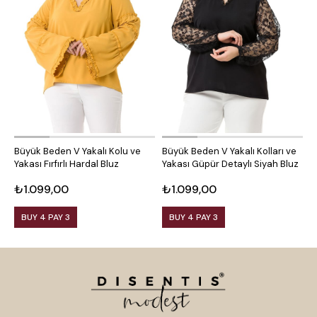
Büyük Beden V Yakalı Kolu ve
Büyük Beden V Yakalı Kolları ve
B
Yakası Fırfırlı Hardal Bluz
Yakası Güpür Detaylı Siyah Bluz
K
₺1.099,00
₺1.099,00
₺
BUY 4 PAY 3
BUY 4 PAY 3