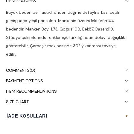
ITEM FEATURES
Büyük beden beli lastikli önden düğme detaylı arkası cepli
geniş paça yeşil pantolon. Mankenin üzerindeki ürün 44
bedendir. Manken Boy: 1.73, Göğüs:108, Bel:87, Basen:119.
Stüdyo çekimlerinde renkler ışık farklılığından dolayı değişiklik
gösterebilir. Çamaşır makinesinde 30° yıkanması tavsiye
edilir.
COMMENTS
(0)
PAYMENT OPTIONS
ITEM RECOMMENDATIONS
SIZE CHART
İADE KOŞULLARI
▾