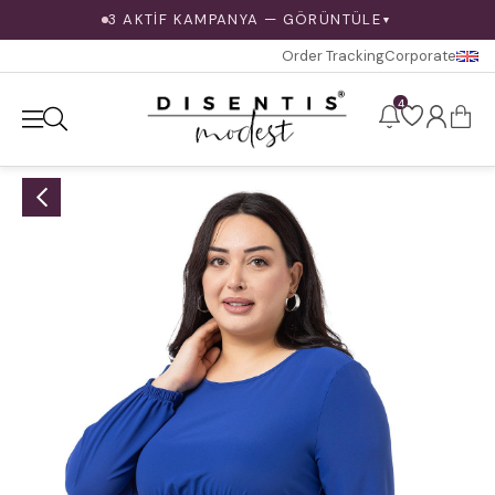
3 AKTİF KAMPANYA — GÖRÜNTÜLE
▼
Order Tracking
Corporate
4