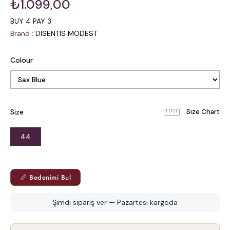
₺1.099,00
BUY 4 PAY 3
Brand
:
DISENTIS MODEST
Colour
Size
44
📏 Bedenimi Bul
Şimdi sipariş ver — Pazartesi kargoda