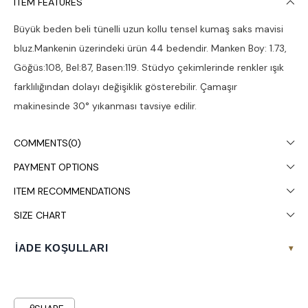
ITEM FEATURES
Büyük beden beli tünelli uzun kollu tensel kumaş saks mavisi
bluz.Mankenin üzerindeki ürün 44 bedendir. Manken Boy: 1.73,
Göğüs:108, Bel:87, Basen:119. Stüdyo çekimlerinde renkler ışık
farklılığından dolayı değişiklik gösterebilir. Çamaşır
makinesinde 30° yıkanması tavsiye edilir.
COMMENTS
(0)
PAYMENT OPTIONS
ITEM RECOMMENDATIONS
SIZE CHART
İADE KOŞULLARI
▾