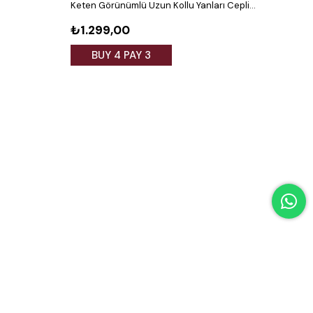
Keten Görünümlü Uzun Kollu Yanları Cepli
Ferm
Desenli Beyaz Elbise
₺1.299,00
₺1.
BUY 4 PAY 3