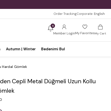
Order Tracking
Corporate
English
4
My Favorites
Member Login
My Cart
n
Autumn | Winter
Bedenimi Bul
u Hardal Gömlek
den Cepli Metal Düğmeli Uzun Kollu
ömlek
.0