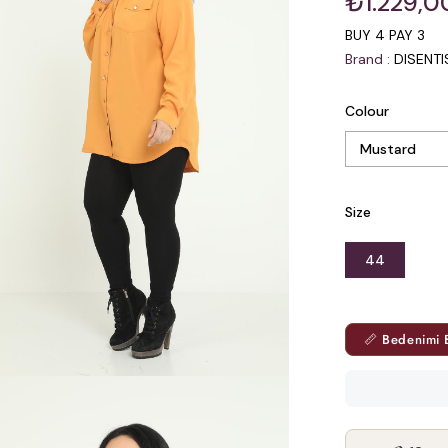
₺1.229,0
BUY 4 PAY 3
Brand
:
DISENT
Colour
Size
44
📏 Bedenimi 