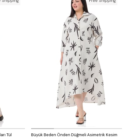
e Shipping
Free Shipping
arı Tül
Büyük Beden Önden Düğmeli Asimetrik Kesim
Büyü