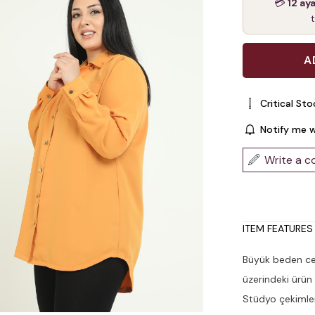
💳
12 ay
Critical Sto
Notify me 
Write a 
ITEM FEATURES
Büyük beden ce
üzerindeki ürün
Stüdyo çekimleri