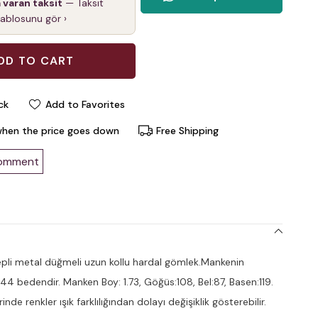
a varan taksit
— Taksit
tablosunu gör ›
ck
Add to Favorites
when the price goes down
Free Shipping
comment
pli metal düğmeli uzun kollu hardal gömlek.Mankenin
 44 bedendir. Manken Boy: 1.73, Göğüs:108, Bel:87, Basen:119.
nde renkler ışık farklılığından dolayı değişiklik gösterebilir.