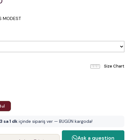
0
IS MODEST
Bul
3 sa 1 dk
içinde sipariş ver — BUGÜN kargoda!