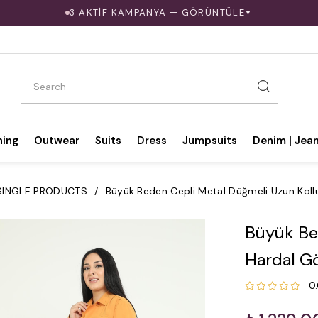
3 AKTİF KAMPANYA — GÖRÜNTÜLE
▼
hing
Outwear
Suits
Dress
Jumpsuits
Denim | Jea
SINGLE PRODUCTS
Büyük Beden Cepli Metal Düğmeli Uzun Koll
Büyük Be
Hardal G
0