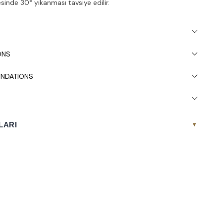
inde 30° yıkanması tavsiye edilir.
ONS
NDATIONS
LARI
▾