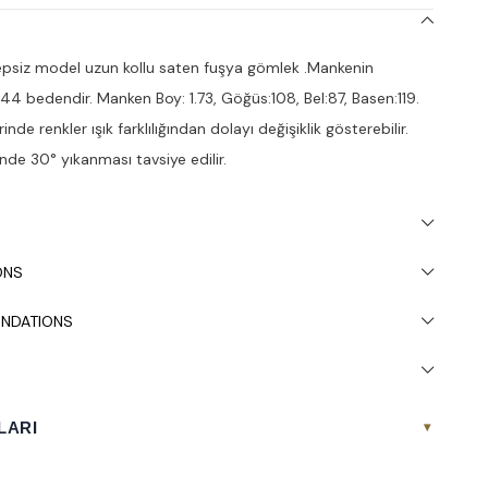
psiz model uzun kollu saten fuşya gömlek .Mankenin
 44 bedendir. Manken Boy: 1.73, Göğüs:108, Bel:87, Basen:119.
nde renkler ışık farklılığından dolayı değişiklik gösterebilir.
nde 30° yıkanması tavsiye edilir.
ONS
NDATIONS
LARI
▾