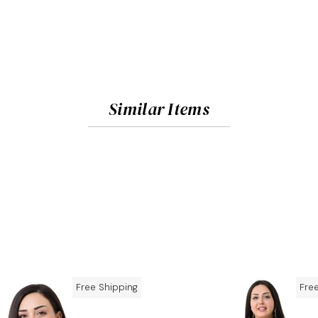
Similar Items
Free Shipping
Fre