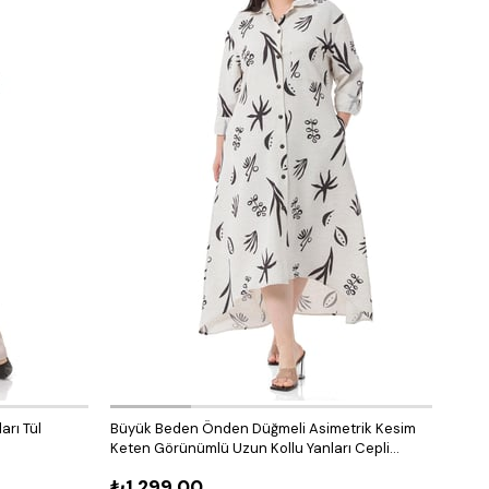
arı Tül
Büyük Beden Önden Düğmeli Asimetrik Kesim
Büyü
Keten Görünümlü Uzun Kollu Yanları Cepli
Ferm
Desenli Beyaz Elbise
₺1.299,00
₺1.