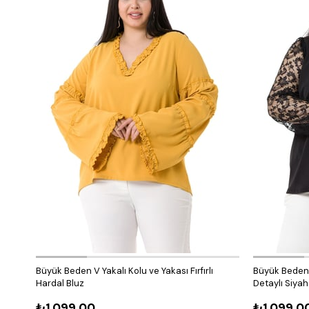
Büyük Beden V Yakalı Kolu ve Yakası Fırfırlı
Büyük Beden V
Hardal Bluz
Detaylı Siyah
₺1.099,00
₺1.099,0