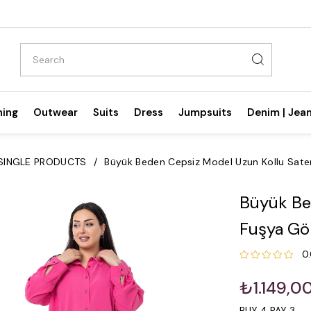
hing
Outwear
Suits
Dress
Jumpsuits
Denim | Jea
SINGLE PRODUCTS
Büyük Beden Cepsiz Model Uzun Kollu Sat
Büyük Be
Fuşya G
0
₺1.149,0
BUY 4 PAY 3