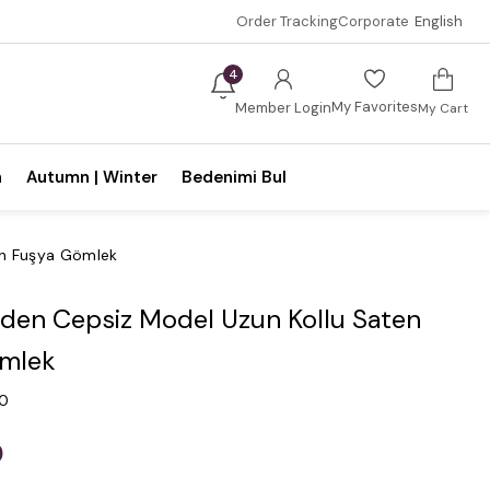
Order Tracking
Corporate
English
4
My Favorites
Member Login
My Cart
n
Autumn | Winter
Bedenimi Bul
en Fuşya Gömlek
den Cepsiz Model Uzun Kollu Saten
ömlek
.0
0