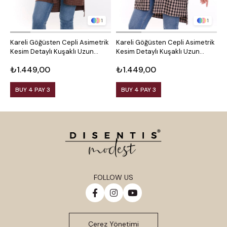
1
1
Kareli Göğüsten Cepli Asimetrik
Kareli Göğüsten Cepli Asimetrik
O
Kesim Detaylı Kuşaklı Uzun
Kesim Detaylı Kuşaklı Uzun
D
Dokuma Tunik Gömlek
Dokuma Tunik Gömlek
₺1.449,00
₺1.449,00
₺
BUY 4 PAY 3
BUY 4 PAY 3
FOLLOW US
Çerez Yönetimi