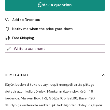
Add to Favorites
Notify me when the price goes down
Free Shipping
Write a comment
ITEM FEATURES
Büyük beden d toka detaylı cepli manşetli sırtta plikaşe
detaylı uzun kollu gömlek. Mankenin üzerindeki ürün 46
bedendir. Manken Boy: 1.72, Göğüs:108, Bel:88, Basen:120.
Stüdyo çekimlerinde renkler ışık farklılığından dolayı değişiklik