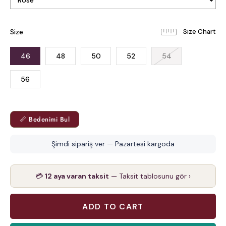
Size
46
48
50
52
54
56
📏 Bedenimi Bul
Şimdi sipariş ver — Pazartesi kargoda
💳
12 aya varan taksit
— Taksit tablosunu gör ›