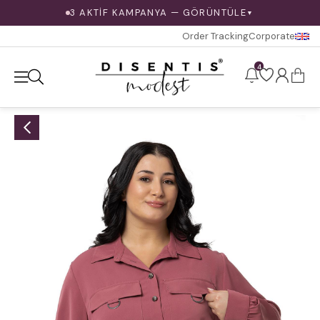
3 AKTİF KAMPANYA — GÖRÜNTÜLE
▼
Order Tracking
Corporate
4