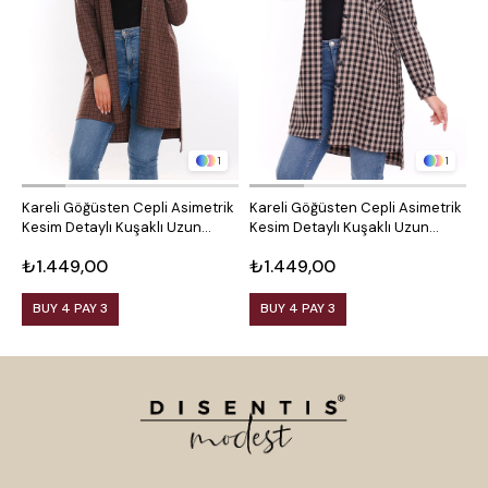
1
1
Kareli Göğüsten Cepli Asimetrik
Kareli Göğüsten Cepli Asimetrik
O
Kesim Detaylı Kuşaklı Uzun
Kesim Detaylı Kuşaklı Uzun
D
Dokuma Tunik Gömlek
Dokuma Tunik Gömlek
₺1.449,00
₺1.449,00
₺
BUY 4 PAY 3
BUY 4 PAY 3