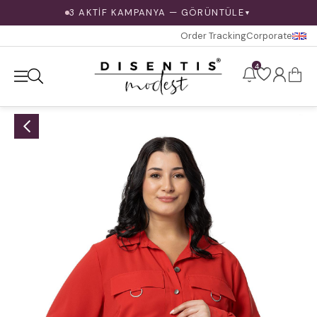
3 AKTİF KAMPANYA — GÖRÜNTÜLE
▼
Order Tracking
Corporate
4