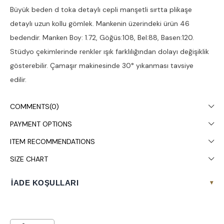
Büyük beden d toka detaylı cepli manşetli sırtta plikaşe
detaylı uzun kollu gömlek. Mankenin üzerindeki ürün 46
bedendir. Manken Boy: 1.72, Göğüs:108, Bel:88, Basen:120.
Stüdyo çekimlerinde renkler ışık farklılığından dolayı değişiklik
gösterebilir. Çamaşır makinesinde 30° yıkanması tavsiye
edilir.
COMMENTS
(0)
PAYMENT OPTIONS
ITEM RECOMMENDATIONS
SIZE CHART
İADE KOŞULLARI
▾