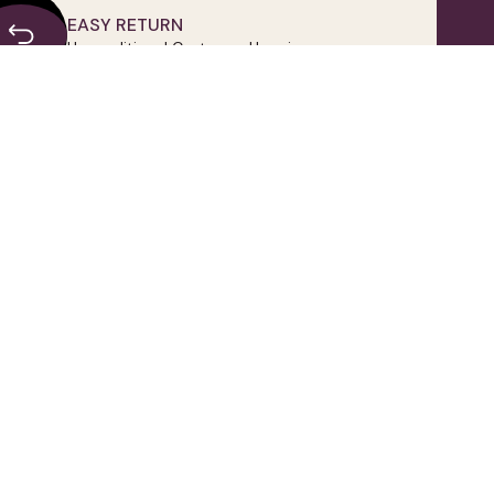
EASY RETURN
Unconditional Customer Happiness
OWNLOAD OUR APPLICATION
FOLLOW US