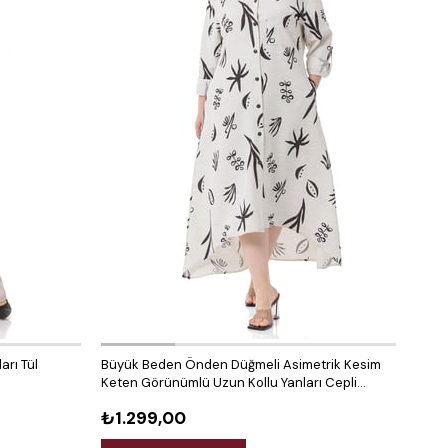
arı Tül
Büyük Beden Önden Düğmeli Asimetrik Kesim
Büyü
Keten Görünümlü Uzun Kollu Yanları Cepli
Ferm
Desenli Beyaz Elbise
₺1.299,00
₺1.