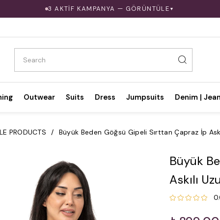
3 AKTİF KAMPANYA — GÖRÜNTÜLE
▼
hing
Outwear
Suits
Dress
Jumpsuits
Denim | Jea
LE PRODUCTS
Büyük Beden Göğsü Gipeli Sırttan Çapraz İp Askı
Büyük Be
Askılı Uz
0