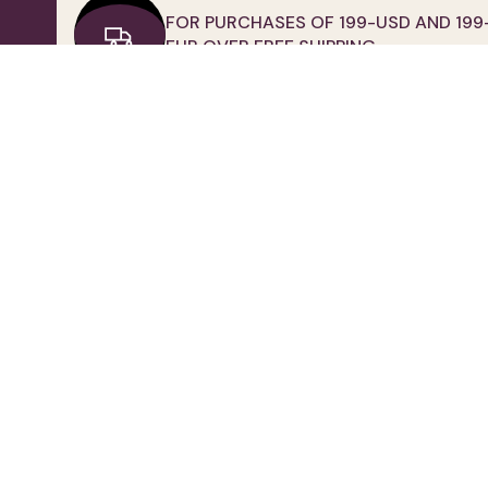
FOR PURCHASES OF 199-USD AND 199
EUR OVER FREE SHIPPING
QUICK ACCESS
IMPORTANT INFORMATION
Home
Clarification Text
Contact Us
Privacy and Personal Data
Membership
Protection Policy
About Us
Use Of Cookies
Return Policy
Distance Sales Contract
Frequently Asked Questions
Human Resources
Corporate Wholesale
Electronic Commerce
Permission Agreement
Membership Agreement