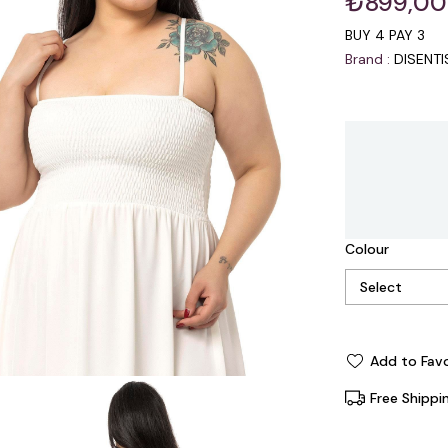
₺899,00
BUY 4 PAY 3
Brand
:
DISENT
Colour
Add to Favo
Free Shippi