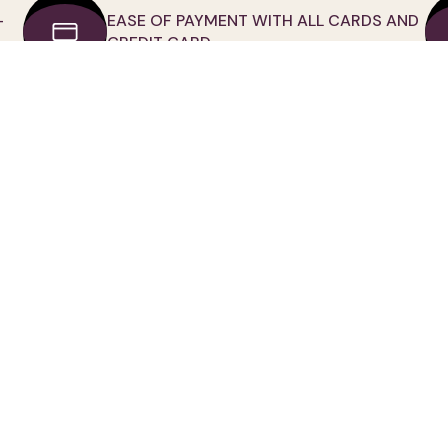
-
EASE OF PAYMENT WITH ALL CARDS AND
CREDIT CARD
D
MY ACCOUNT
CATEGORİES
My Membership İnfo
Tops
Forgot Password
Bottom Clothing
Order Tracking
Outwear
My Orders
Suits
My Adress Book
Dress
My Favorites
Jumpsuit
Assistance
Small Size
Contact Us
Denim | Jean