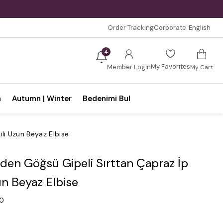
Order Tracking
Corporate
English
4
My Favorites
Member Login
My Cart
n
Autumn | Winter
Bedenimi Bul
lı Uzun Beyaz Elbise
den Göğsü Gipeli Sırttan Çapraz İp
un Beyaz Elbise
.0