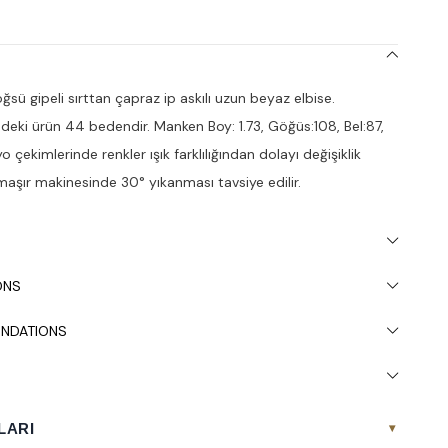
sü gipeli sırttan çapraz ip askılı uzun beyaz elbise.
deki ürün 44 bedendir. Manken Boy: 1.73, Göğüs:108, Bel:87,
o çekimlerinde renkler ışık farklılığından dolayı değişiklik
amaşır makinesinde 30° yıkanması tavsiye edilir.
ONS
NDATIONS
LARI
▾