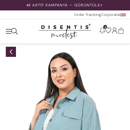
3 AKTİF KAMPANYA — GÖRÜNTÜLE
▼
Order Tracking
Corporate
4