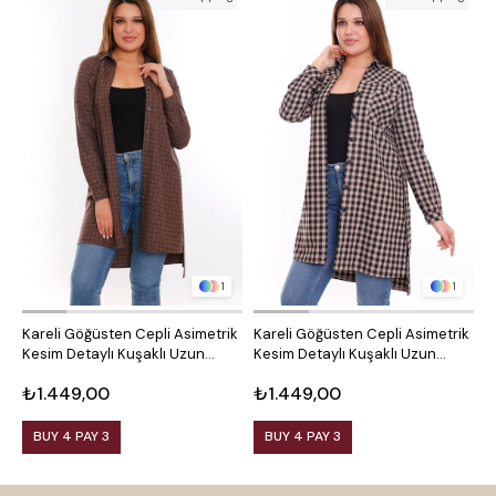
1
1
Kareli Göğüsten Cepli Asimetrik
Kareli Göğüsten Cepli Asimetrik
O
Kesim Detaylı Kuşaklı Uzun
Kesim Detaylı Kuşaklı Uzun
D
Dokuma Tunik Gömlek
Dokuma Tunik Gömlek
₺1.449,00
₺1.449,00
₺
BUY 4 PAY 3
BUY 4 PAY 3