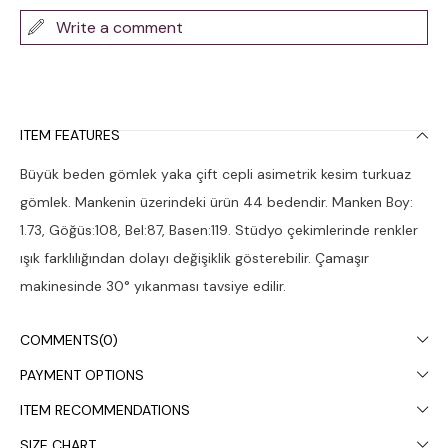
Write a comment
ITEM FEATURES
Büyük beden gömlek yaka çift cepli asimetrik kesim turkuaz
gömlek. Mankenin üzerindeki ürün 44 bedendir. Manken Boy:
1.73, Göğüs:108, Bel:87, Basen:119. Stüdyo çekimlerinde renkler
ışık farklılığından dolayı değişiklik gösterebilir. Çamaşır
makinesinde 30° yıkanması tavsiye edilir.
COMMENTS
(0)
PAYMENT OPTIONS
ITEM RECOMMENDATIONS
SIZE CHART