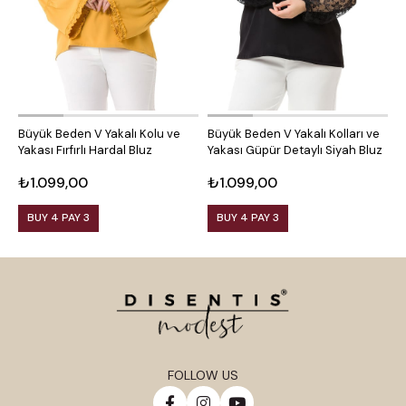
Büyük Beden V Yakalı Kolu ve
Büyük Beden V Yakalı Kolları ve
B
Yakası Fırfırlı Hardal Bluz
Yakası Güpür Detaylı Siyah Bluz
K
₺1.099,00
₺1.099,00
₺
BUY 4 PAY 3
BUY 4 PAY 3
FOLLOW US