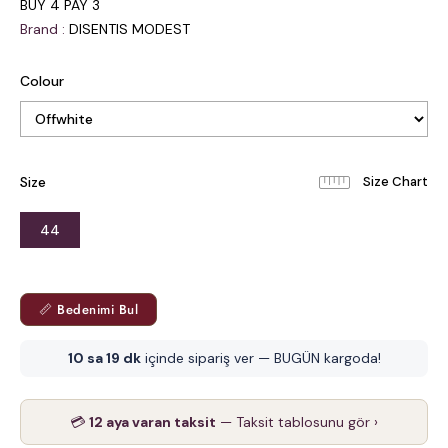
BUY 4 PAY 3
Brand
:
DISENTIS MODEST
Colour
Size
44
📏 Bedenimi Bul
10 sa 19 dk
içinde sipariş ver — BUGÜN kargoda!
💳
12 aya varan taksit
— Taksit tablosunu gör ›