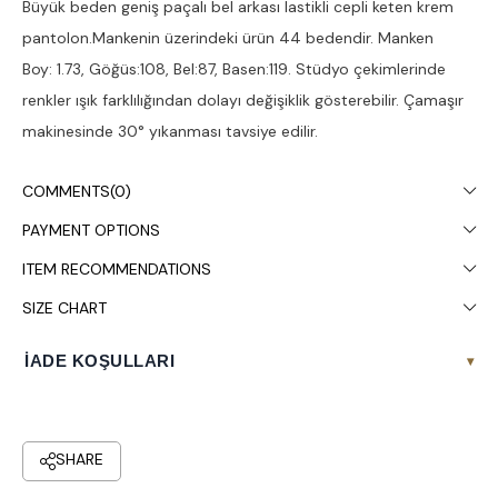
Büyük beden geniş paçalı bel arkası lastikli cepli keten krem
pantolon.Mankenin üzerindeki ürün 44 bedendir. Manken
Boy: 1.73, Göğüs:108, Bel:87, Basen:119. Stüdyo çekimlerinde
renkler ışık farklılığından dolayı değişiklik gösterebilir. Çamaşır
makinesinde 30° yıkanması tavsiye edilir.
COMMENTS
(0)
PAYMENT OPTIONS
ITEM RECOMMENDATIONS
SIZE CHART
İADE KOŞULLARI
▾