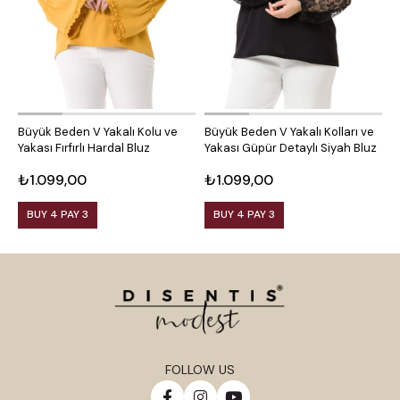
Büyük Beden V Yakalı Kolu ve
Büyük Beden V Yakalı Kolları ve
B
Yakası Fırfırlı Hardal Bluz
Yakası Güpür Detaylı Siyah Bluz
K
₺1.099,00
₺1.099,00
₺
BUY 4 PAY 3
BUY 4 PAY 3
FOLLOW US