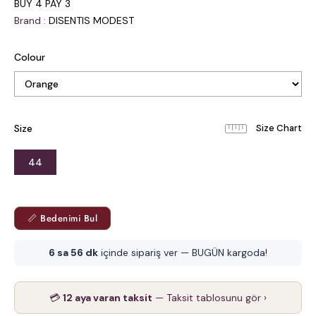
BUY 4 PAY 3
Brand
:
DISENTIS MODEST
Colour
Size
44
📏 Bedenimi Bul
6 sa 56 dk
içinde sipariş ver — BUGÜN kargoda!
💳
12 aya varan taksit
— Taksit tablosunu gör ›