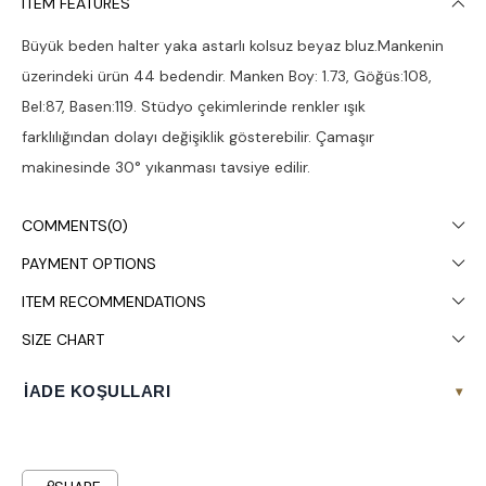
ITEM FEATURES
Büyük beden halter yaka astarlı kolsuz beyaz bluz.Mankenin
üzerindeki ürün 44 bedendir. Manken Boy: 1.73, Göğüs:108,
Bel:87, Basen:119. Stüdyo çekimlerinde renkler ışık
farklılığından dolayı değişiklik gösterebilir. Çamaşır
makinesinde 30° yıkanması tavsiye edilir.
COMMENTS
(0)
PAYMENT OPTIONS
ITEM RECOMMENDATIONS
SIZE CHART
İADE KOŞULLARI
▾