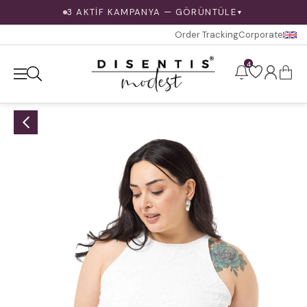
3 AKTİF KAMPANYA — GÖRÜNTÜLE
▼
Order Tracking
Corporate
4