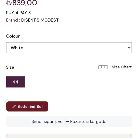
₺839,00
BUY 4 PAY 3
Brand
:
DISENTIS MODEST
Colour
Size
44
📏 Bedenimi Bul
Şimdi sipariş ver — Pazartesi kargoda