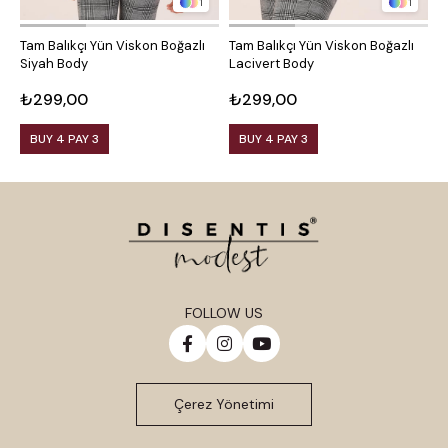
1
1
Tam Balıkçı Yün Viskon Boğazlı
Tam Balıkçı Yün Viskon Boğazlı
Y
Siyah Body
Lacivert Body
K
₺299,00
₺299,00
₺
BUY 4 PAY 3
BUY 4 PAY 3
FOLLOW US
Çerez Yönetimi