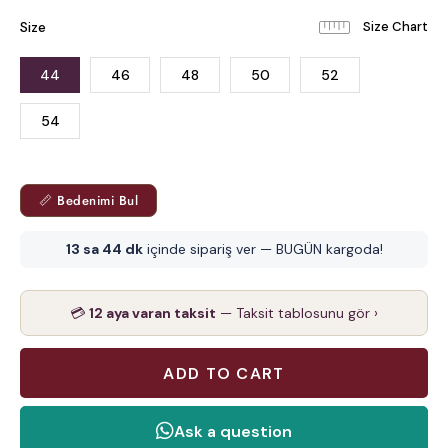
Size
44
46
48
50
52
54
📏 Bedenimi Bul
13 sa 44 dk
içinde sipariş ver — BUGÜN kargoda!
💳
12 aya varan taksit
— Taksit tablosunu gör ›