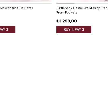
et with Side Tie Detail
Turtleneck Elastic Waist Crop Trac
Front Pockets
₺1.299,00
PAY 3
BUY 4 PAY 3