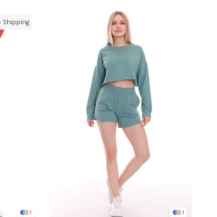
e Shipping
1
1