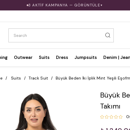
3 AKTİF KAMPANYA — GÖRÜNTÜLE
▼
hing
Outwear
Suits
Dress
Jumpsuits
Denim | Jea
e
Suits
Track Suit
Büyük Beden İki İplik Mint Yeşili Eşof
Büyük Bed
Takımı
0