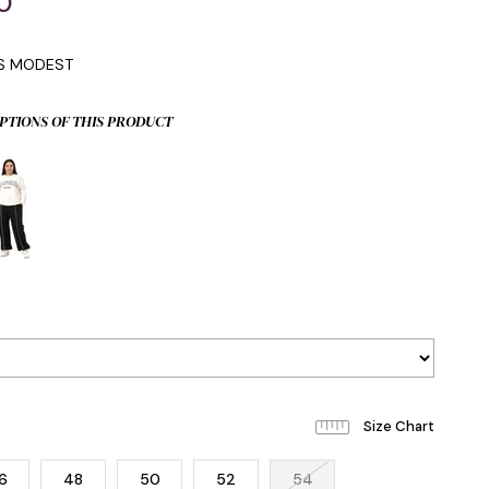
0
IS MODEST
PTIONS OF THIS PRODUCT
6
48
50
52
54