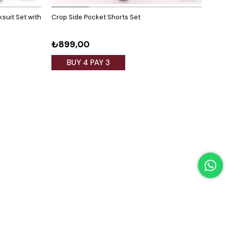
ksuit Set with
Crop Side Pocket Shorts Set
Long 
₺899,00
₺1.
BUY 4 PAY 3