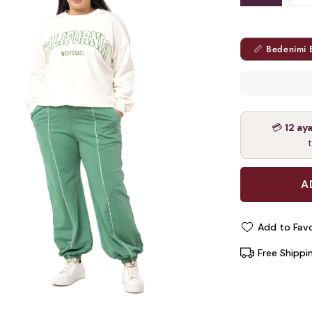
📏 Bedenimi 
💳
12 ay
Add to Favo
Free Shippi