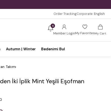
Order Tracking
Corporate
English
4
My Favorites
Member Login
My Cart
n
Autumn | Winter
Bedenimi Bul
man Takımı
en İki İplik Mint Yeşili Eşofman
.0