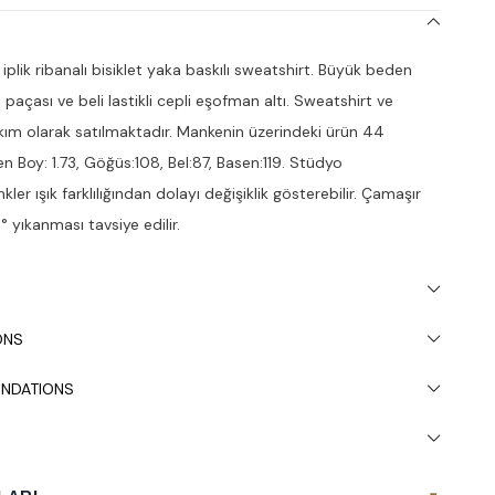
iplik ribanalı bisiklet yaka baskılı sweatshirt. Büyük beden
eli paçası ve beli lastikli cepli eşofman altı. Sweatshirt ve
kım olarak satılmaktadır. Mankenin üzerindeki ürün 44
n Boy: 1.73, Göğüs:108, Bel:87, Basen:119. Stüdyo
kler ışık farklılığından dolayı değişiklik gösterebilir. Çamaşır
 yıkanması tavsiye edilir.
ONS
NDATIONS