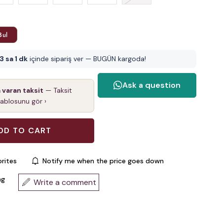
Bul
3 sa 1 dk
içinde sipariş ver — BUGÜN kargoda!
a varan taksit
— Taksit
tablosunu gör ›
rites
Notify me when the price goes down
ng
Write a comment