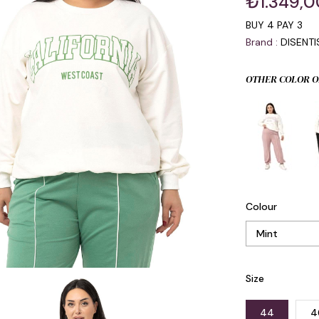
₺1.349,0
BUY 4 PAY 3
Brand
:
DISENT
OTHER COLOR O
Colour
Size
44
4