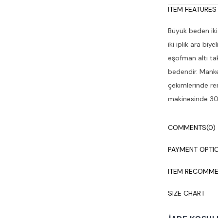
ITEM FEATURES
Büyük beden iki 
iki iplik ara biy
eşofman altı ta
bedendir. Manke
çekimlerinde ren
makinesinde 30°
COMMENTS
(0)
PAYMENT OPTI
ITEM RECOMME
SIZE CHART