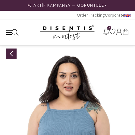
3 AKTİF KAMPANYA — GÖRÜNTÜLE
▼
Order Tracking
Corporate
4