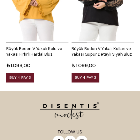
Büyük Beden V Yakalı Kolu ve
Büyük Beden V Yakalı Kolları ve
B
Yakası Fırfırlı Hardal Bluz
Yakası Güpür Detaylı Siyah Bluz
K
₺1.099,00
₺1.099,00
₺
BUY 4 PAY 3
BUY 4 PAY 3
FOLLOW US