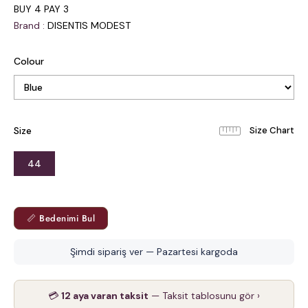
BUY 4 PAY 3
Brand
:
DISENTIS MODEST
Colour
Size
44
📏 Bedenimi Bul
Şimdi sipariş ver — Pazartesi kargoda
💳
12 aya varan taksit
— Taksit tablosunu gör ›