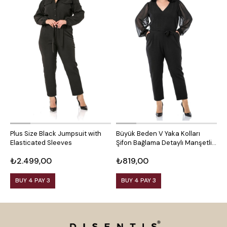
Plus Size Black Jumpsuit with
Büyük Beden V Yaka Kolları
B
Elasticated Sleeves
Şifon Bağlama Detaylı Manşetli
U
Cepli Kuşaklı Siyah Kadın Tulum
S
₺2.499,00
₺819,00
₺
BUY 4 PAY 3
BUY 4 PAY 3