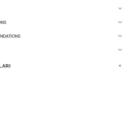
ONS
NDATIONS
LARI
▾