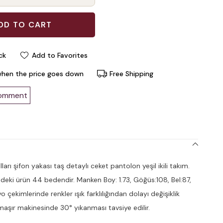
ck
Add to Favorites
when the price goes down
Free Shipping
comment
arı şifon yakası taş detaylı ceket pantolon yeşil ikili takım.
deki ürün 44 bedendir. Manken Boy: 1.73, Göğüs:108, Bel:87,
o çekimlerinde renkler ışık farklılığından dolayı değişiklik
amaşır makinesinde 30° yıkanması tavsiye edilir.