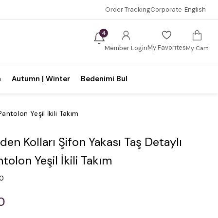
Order Tracking
Corporate
English
4
My Favorites
Member Login
My Cart
n
Autumn | Winter
Bedenimi Bul
antolon Yeşil İkili Takım
en Kolları Şifon Yakası Taş Detaylı
tolon Yeşil İkili Takım
.0
0