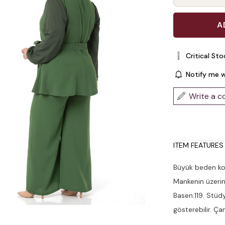
Critical Sto
Notify me 
Write a 
ITEM FEATURES
Büyük beden koll
Mankenin üzerin
Basen:119. Stüdy
gösterebilir. Ç