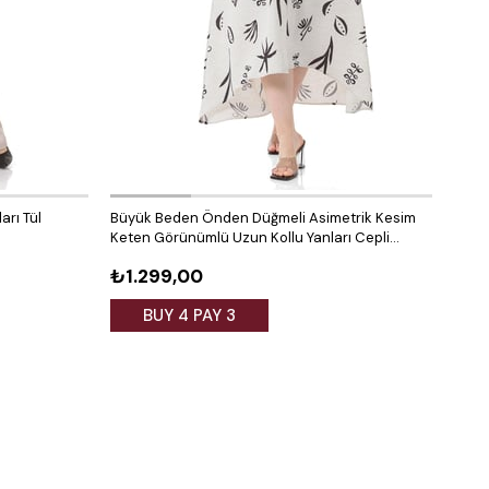
arı Tül
Büyük Beden Önden Düğmeli Asimetrik Kesim
Büyü
Keten Görünümlü Uzun Kollu Yanları Cepli
Ferm
Desenli Beyaz Elbise
₺1.299,00
₺1.
BUY 4 PAY 3