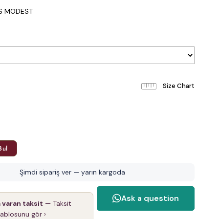
IS MODEST
Bul
Şimdi sipariş ver — yarın kargoda
a varan taksit
— Taksit
tablosunu gör ›