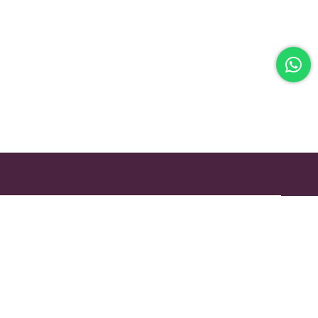
EASY RETURN
Unconditional Customer Happiness