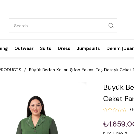
hing
Outwear
Suits
Dress
Jumpsuits
Denim | Jea
 PRODUCTS
Büyük Beden Kolları Şifon Yakası Taş Detaylı Ceket P
Büyük Bed
Ceket Pan
0
₺1.659,0
BUY 4 PAY 3