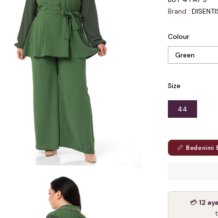
Brand
:
DISENT
Colour
Size
44
📏 Bedenimi 
💳
12 ay